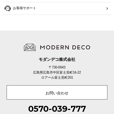
シ
ョ
お客様サポート
ッ
ピ
ン
グ
ガ
イ
ド
お
モダンデコ株式会社
支
〒730-0043
払
広島県広島市中区富士見町16-22
い
ロアール富士見町201
に
つ
お問い合わせ
い
て
0570-039-777
配