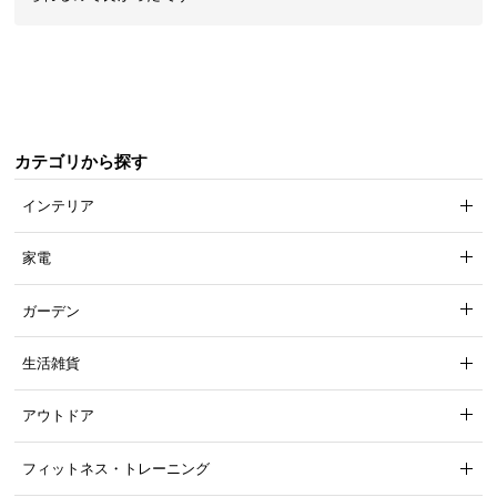
ら
探
す
イ
カテゴリから探す
ン
テ
インテリア
リ
ア
家電
テ
イ
ガーデン
ス
ト
生活雑貨
か
ら
アウトドア
探
す
フィットネス・トレーニング