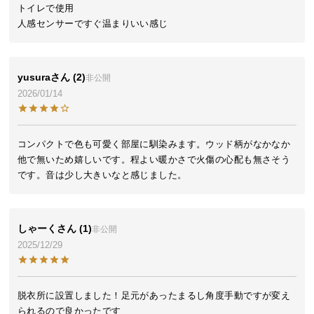
トイレで使用

気
人感センサーですぐ温まりいい感じ
ア
イ
テ
yusura
2
非公開
ム
2026/01/14
ラ
ン
キ
コンパクトで色も可愛く部屋に馴染みます。ウッド柄がなかなか
ン
他で無いため嬉しいです。程よい暖かさで火傷の心配も無さそう
グ
です。音は少し大きいなと感じました。
商
品
しゃーく
1
非公開
カ
2025/12/29
テ
ゴ
リ
脱衣所に設置しました！足元があったまるし角度手動ですが変え
か
られるので良かったです