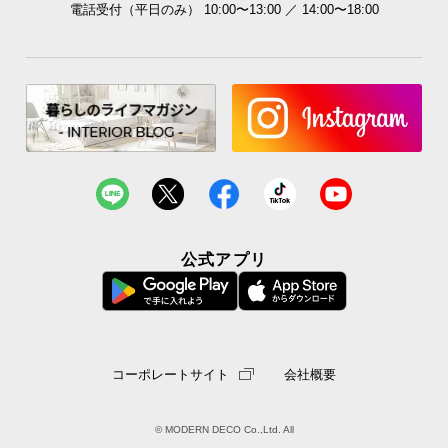
電話受付（平日のみ） 10:00〜13:00 ／ 14:00〜18:00
送
料
に
つ
い
て
大
型
商
品
公式アプリ
の
配
送
に
つ
コーポレートサイト
会社概要
い
て
© MODERN DECO Co.,Ltd. All