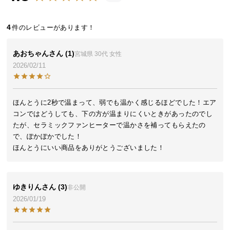
近
チ
ェ
4
ッ
ク
あおちゃん
1
宮城県
30代
女性
し
2026/02/11
た
ア
イ
ほんとうに2秒で温まって、弱でも温かく感じるほどでした！エア
テ
コンではどうしても、下の方が温まりにくいときがあったのでし
ム
たが、セラミックファンヒーターで温かさを補ってもらえたの
で、ぽかぽかでした！

ほんとうにいい商品をありがとうございました！
特
集
一
ゆきりん
3
非公開
覧
2026/01/19
人