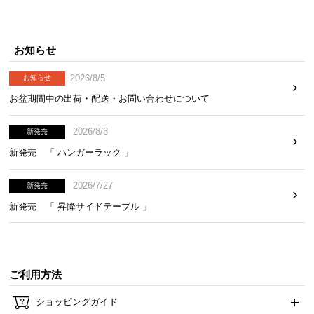
イ
ン
お知らせ
テ
リ
2026/8/5
お知らせ
ア
お盆期間中の出荷・配送・お問い合わせについて
コ
ー
2026/8/3
新発売
デ
ィ
新発売 「 ハンガーラック 」
ネ
ー
2026/7/27
新発売
ト
新発売 「 昇降サイドテーブル 」
か
ら
探
す
ご利用方法
ショッピングガイド