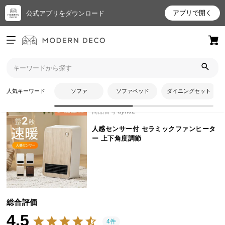
アプリで開く
公式アプリをダウンロード
ログイン
新規会員登録
トップ
デザイン家電
人感センサー付 セラミックファンヒーター 上下角度調節のレビュー
お
人気キーワード
ソファ
ソファベッド
ダイニングセット
気
に
商品番号
dyh02
入
人感センサー付 セラミックファンヒータ
り
ー 上下角度調節
ア
イ
テ
ム
総合評価
4.5
最
4件