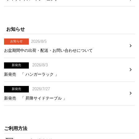
中
型
商
品
お知らせ
の
配
2026/8/5
お知らせ
送
お盆期間中の出荷・配送・お問い合わせについて
に
つ
2026/8/3
新発売
い
て
新発売 「 ハンガーラック 」
小
2026/7/27
新発売
型
新発売 「 昇降サイドテーブル 」
商
品
の
配
ご利用方法
送
に