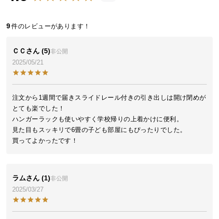
近
チ
ェ
9
ッ
ク
ＣＣ
5
非公開
し
2025/05/21
た
ア
イ
注文から1週間で届きスライドレール付きの引き出しは開け閉めが
テ
とても楽でした！

ム
ハンガーラックも使いやすく学校帰りの上着かけに便利。

見た目もスッキリで6畳の子ども部屋にもぴったりでした。

買ってよかったです！
特
集
一
ラム
1
非公開
覧
2025/03/27
人