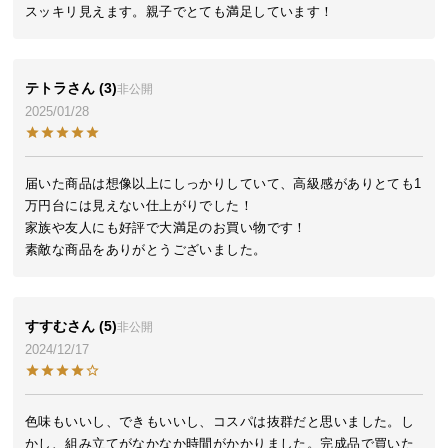
シ
スッキリ見えます。親子でとても満足しています！
ョ
ッ
ピ
テトラ
3
非公開
ン
2025/01/28
グ
ガ
イ
届いた商品は想像以上にしっかりしていて、高級感がありとても1
ド
万円台には見えない仕上がりでした！

家族や友人にも好評で大満足のお買い物です！

お
素敵な商品をありがとうございました。
支
払
い
に
すすむ
5
非公開
つ
2024/12/17
い
て
色味もいいし、できもいいし、コスパは抜群だと思いました。し
配
かし、組み立てがなかなか時間がかかりました。完成品で買いた