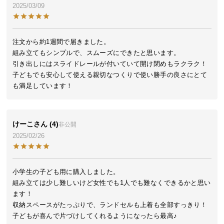
2025/03/09
ら
探
す
注文から約1週間で届きました。

組み立てもシンプルで、スムーズにできたと思います。

引き出しにはスライドレールが付いていて開け閉めもラクラク！

イ
子どもでも安心して使える親切なつくりで使い勝手の良さにとて
ン
も満足しています！
テ
リ
ア
テ
けーこ
4
非公開
イ
2025/02/26
ス
ト
か
小学生の子ども用に購入しました。

ら
組み立ては少し難しいけど女性でも1人でも難なくできるかと思い
探
ます！

す
収納スペースがたっぷりで、ランドセルも上着も全部すっきり！

子どもが喜んで片づけしてくれるようになったら最高♪