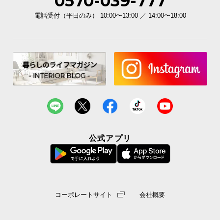
0570-039-777
経
電話受付（平日のみ） 10:00〜13:00 ／ 14:00〜18:00
路
に
つ
い
て
返
品・
キ
ャ
ン
公式アプリ
セ
ル
に
つ
い
コーポレートサイト
会社概要
て