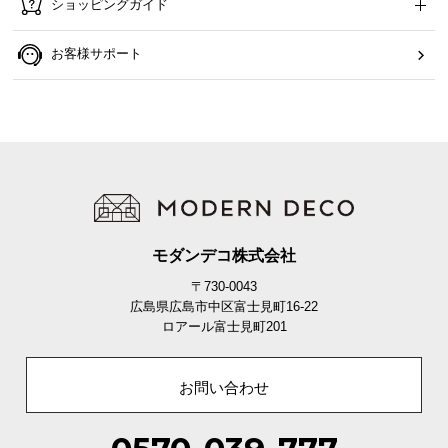
ショッピングガイド
つ
い
お客様サポート
て
開
梱
設
置
サ
ー
ビ
モダンデコ株式会社
ス
〒730-0043
に
広島県広島市中区富士見町16-22
つ
ロアール富士見町201
い
て
お問い合わせ
搬
入