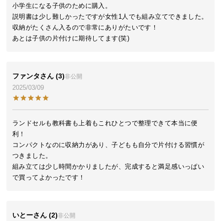
小学生になる子供のために購入。

気
説明書は少し難しかったですが女性1人でも組み立てできました。

ア
収納がたくさん入るので非常にありがたいです！

イ
あとは子供の片付けに期待してます(笑)
テ
ム
ラ
ファンタ
3
非公開
ン
2025/03/09
キ
ン
グ
ランドセルも教科書も上着もこれひとつで整理できて本当に便
利！

コンパクトなのに収納力があり、子どもも自分で片付ける習慣が
商
つきました。

品
組み立ては少し時間かかりましたが、完成すると満足感いっぱい
カ
で買ってよかったです！
テ
ゴ
リ
いとー
2
非公開
か