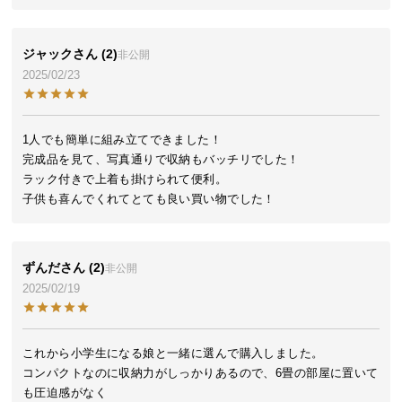
イ
ン
ジャック
2
非公開
テ
2025/02/23
リ
ア
コ
1人でも簡単に組み立てできました！

ー
完成品を見て、写真通りで収納もバッチリでした！

デ
ラック付きで上着も掛けられて便利。

ィ
子供も喜んでくれてとても良い買い物でした！
ネ
ー
ト
ずんだ
2
非公開
か
2025/02/19
ら
探
す
これから小学生になる娘と一緒に選んで購入しました。

コンパクトなのに収納力がしっかりあるので、6畳の部屋に置いて
も圧迫感がなく
