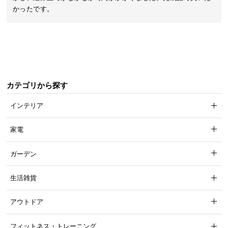
送
かったです。
料
に
つ
い
て
カテゴリから探す
大
型
インテリア
商
品
家電
の
配
ガーデン
送
に
生活雑貨
つ
い
アウトドア
て
フィットネス・トレーニング