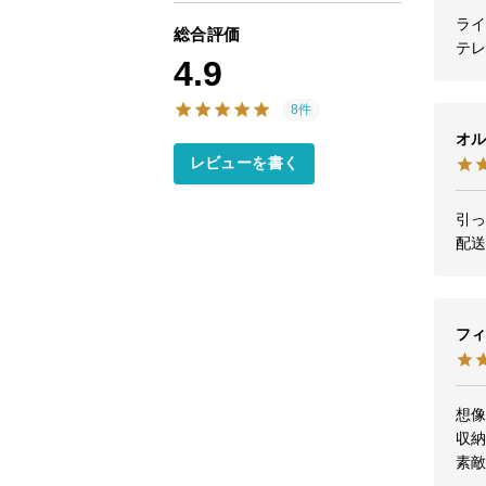
ラ
総合評価
4.9
8件
オル
レビューを書く
引
配
フィ
想像
収納
素