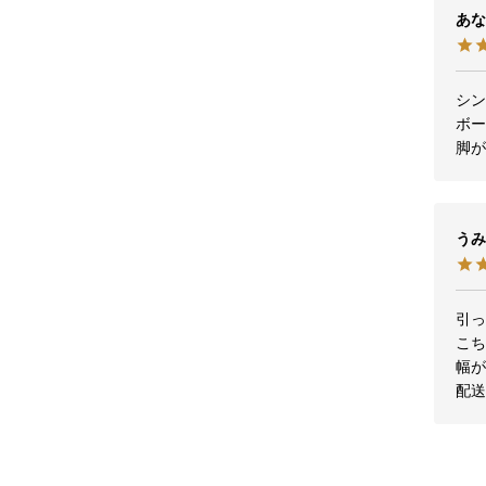
あな
シン
ボー
脚
うみ
引っ
こち
幅が
配