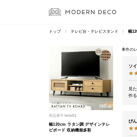
トップ
テレビ台・テレビスタンド
幅1
8
ソイ
見た
作
商品番号
hvtv01
ぴん
幅120cm ラタン調 デザインテレ
ビボード 収納機能多彩