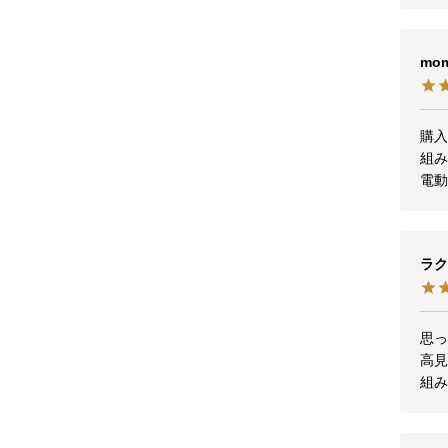
mo
購入
組み
電
ラク
思っ
高見
組