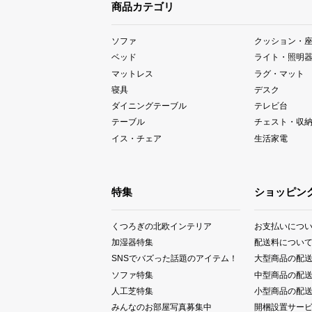
商品カテゴリ
ソファ
クッション・
ベッド
ライト・照明
マットレス
ラグ・マット
寝具
デスク
ダイニングテーブル
テレビ台
テーブル
チェスト・収
イス・チェア
生活家電
特集
ショッピン
くつろぎの北欧インテリア
お支払いにつ
加湿器特集
配送料につい
SNSでバズった話題のアイテム！
大型商品の配
ソファ特集
中型商品の配
人工芝特集
小型商品の配
みんなのお部屋写真募集中
開梱設置サー