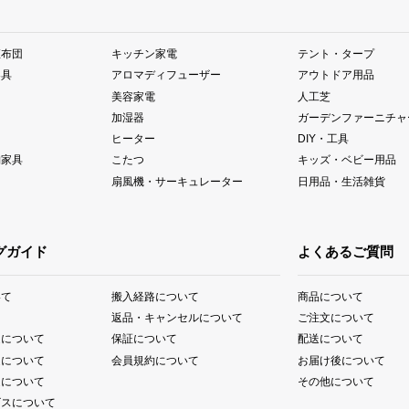
座布団
キッチン家電
テント・タープ
器具
アロマディフューザー
アウトドア用品
美容家電
人工芝
加湿器
ガーデンファーニチャ
ヒーター
DIY・工具
納家具
こたつ
キッズ・ベビー用品
扇風機・サーキュレーター
日用品・生活雑貨
グガイド
よくあるご質問
いて
搬入経路について
商品について
て
返品・キャンセルについて
ご注文について
送について
保証について
配送について
送について
会員規約について
お届け後について
送について
その他について
ビスについて