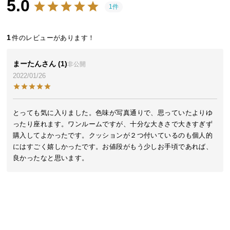
5.0
近
1件
チ
ェ
1
ッ
ク
し
まーたん
1
非公開
た
2022/01/26
ア
イ
テ
とっても気に入りました。色味が写真通りで、思っていたよりゆ
ム
ったり座れます。ワンルームですが、十分な大きさで大きすぎず
購入してよかったです。クッションが２つ付いているのも個人的
にはすごく嬉しかったです。お値段がもう少しお手頃であれば、
特
良かったなと思います。
集
一
覧
人