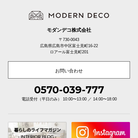
イ
ン
テ
モダンデコ株式会社
リ
ア
〒730-0043
コ
広島県広島市中区富士見町16-22
ロアール富士見町201
ー
デ
ィ
お問い合わせ
ネ
ー
0570-039-777
ト
か
電話受付（平日のみ） 10:00〜13:00 ／ 14:00〜18:00
ら
探
す