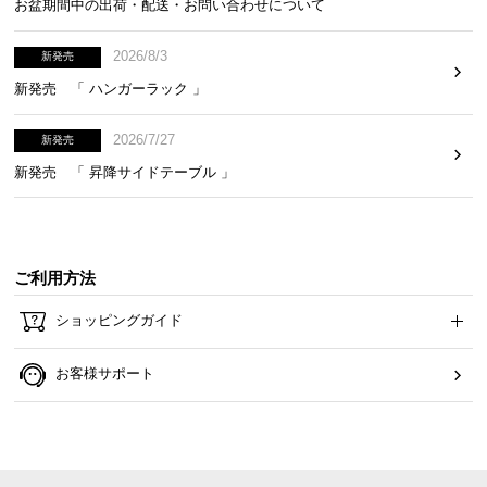
お盆期間中の出荷・配送・お問い合わせについて
ら
探
2026/8/3
新発売
す
新発売 「 ハンガーラック 」
2026/7/27
新発売
イ
ン
新発売 「 昇降サイドテーブル 」
テ
リ
ア
テ
ご利用方法
イ
ス
ショッピングガイド
ト
か
お客様サポート
ら
探
す