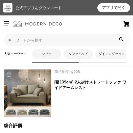
アプリで開く
公式アプリをダウンロード
ログイン
新規会員登録
トップ
ソファ
[幅139cm] 2人掛けストレートソファ ワイドアームレストのレビュ
お
ー
人気キーワード
ソファ
ソファベッド
ダイニングセット
気
に
商品番号
hy008
入
り
[幅139cm] 2人掛けストレートソファ ワ
ア
イドアームレスト
イ
テ
ム
総合評価
最