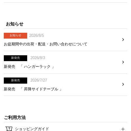
ら
探
す
お知らせ
2026/8/5
お知らせ
イ
お盆期間中の出荷・配送・お問い合わせについて
ン
テ
2026/8/3
新発売
リ
ア
新発売 「 ハンガーラック 」
テ
イ
2026/7/27
新発売
ス
新発売 「 昇降サイドテーブル 」
ト
か
ら
探
ご利用方法
す
ショッピングガイド