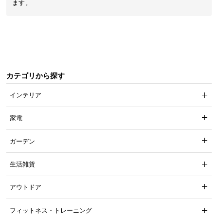
ます。
気
ア
イ
テ
ム
ラ
カテゴリから探す
ン
キ
インテリア
ン
グ
家電
ガーデン
商
品
生活雑貨
カ
テ
アウトドア
ゴ
リ
フィットネス・トレーニング
か