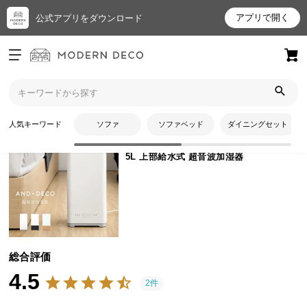
アプリで開く
公式アプリをダウンロード
ログイン
新規会員登録
トップ
加湿器
5L 上部給水式 超音波加湿器のレビュー
お
人気キーワード
ソファ
ソファベッド
ダイニングセット
商品番号
kr001j
気
に
5L 上部給水式 超音波加湿器
入
り
ア
イ
テ
ム
総合評価
4.5
2件
最