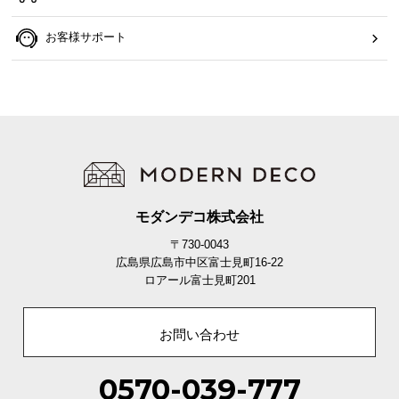
イ
お客様サポート
ン
テ
リ
ア
コ
ー
デ
ィ
ネ
モダンデコ株式会社
ー
〒730-0043
ト
広島県広島市中区富士見町16-22
か
ロアール富士見町201
ら
探
お問い合わせ
す
0570-039-777