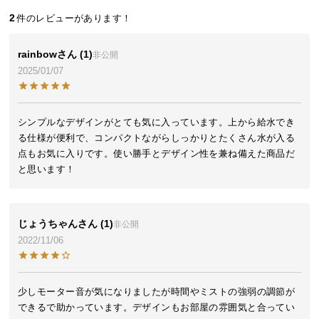
近
2
チ
ェ
ッ
rainbow
1
非公開
ク
2025/01/07
し
た
ア
シンプルなデザインがとても気に入っています。上から給水でき
イ
る仕様が便利で、コンパクトながらしっかりとたくさん水が入る
テ
点もお気に入りです。使い勝手とデザイン性を兼ね備えた商品だ
ム
と思います！
特
じょうちゃん
1
非公開
集
2022/11/06
一
覧
少しモーター音が気になりましたが時間やミストの強弱の調節が
できるで助かっています。デザインもお部屋の雰囲気と合ってい
人