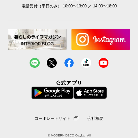
シ
電話受付（平日のみ） 10:00〜13:00 ／ 14:00〜18:00
ョ
ッ
ピ
ン
グ
ガ
イ
ド
お
支
公式アプリ
払
い
に
つ
い
コーポレートサイト
会社概要
て
配
© MODERN DECO Co.,Ltd. All