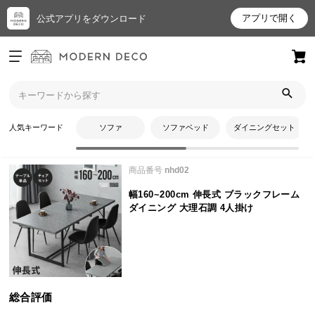
アプリで開く
公式アプリをダウンロード
ログイン
新規会員登録
トップ
ダイニングテーブル
幅160~200cm 伸長式 ブラックフレームダイニング 大理石調 4人掛
お
けのレビュー
人気キーワード
ソファ
ソファベッド
ダイニングセット
気
に
商品番号
nhd02
入
り
幅160~200cm 伸長式 ブラックフレーム
ア
ダイニング 大理石調 4人掛け
イ
テ
ム
総合評価
最