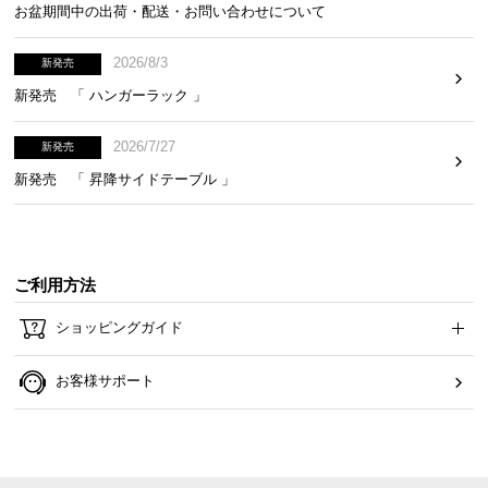
中
お盆期間中の出荷・配送・お問い合わせについて
型
商
2026/8/3
新発売
品
新発売 「 ハンガーラック 」
の
配
2026/7/27
新発売
送
新発売 「 昇降サイドテーブル 」
に
つ
い
て
ご利用方法
小
ショッピングガイド
型
商
お客様サポート
品
の
配
送
に