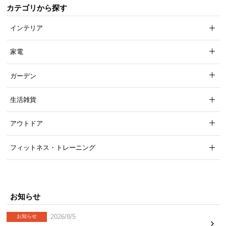
送
カテゴリから探す
料
インテリア
に
つ
家電
い
て
ガーデン
大
生活雑貨
型
商
アウトドア
品
の
フィットネス・トレーニング
配
送
に
つ
い
お知らせ
て
2026/8/5
お知らせ