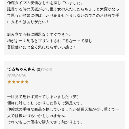
伸縮タイプの安価なものを探していました。

気
延長する時の天板が少し重く女の人だったらちょっと大変かなっ
ア
て思うが頻繁に伸ばしたり縮ませたりしないのでこのお値段で手
イ
に入るのはありがたい！

テ
ム
組み立ても特に問題なくすぐできた。

ラ
柄がよーく見るとプリントされてるなーって感じ

ン
普段使いには全く気にならずいい感じ！
キ
ン
グ
てるちゃん
2
非公開
2025/05/08
商
品
一目見て思わず買ってしまいました（笑）

カ
価格に対してしっかりした作りで満足です。

テ
伸縮式の手頃な商品を探していましたが延長天板が少し重くて一
ゴ
人では扱いづらいかもしれません。

リ
それでもこの価格で購入できて助かります。
か