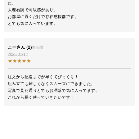
シ
た。

ョ
大理石調で高級感があり、

ッ
お部屋に置くだけで存在感抜群です。

ピ
とても気に入っています。
ン
グ
ガ
こー
2
非公開
イ
2025/01/13
ド
お
注文から配送までが早くてびっくり！

支
組み立ても難しくなくスムーズにできました。

払
写真で見た通りとてもお洒落で気に入ってます。

い
これから長く使っていきたいです！
に
つ
い
て
配