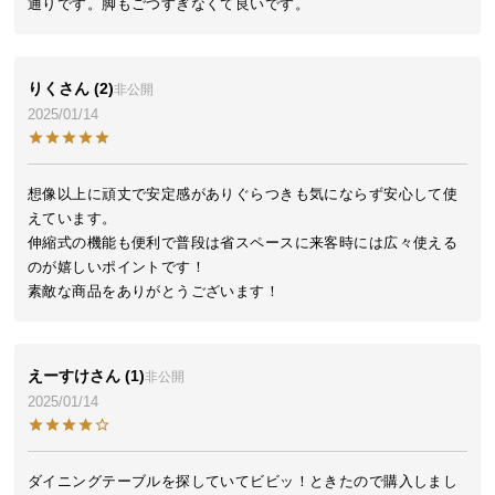
通りです。脚もごつすぎなくて良いです。
イ
ン
テ
りく
2
非公開
リ
2025/01/14
ア
コ
ー
想像以上に頑丈で安定感がありぐらつきも気にならず安心して使
デ
えています。

ィ
伸縮式の機能も便利で普段は省スペースに来客時には広々使える
ネ
のが嬉しいポイントです！

ー
素敵な商品をありがとうございます！
ト
か
ら
えーすけ
1
非公開
探
2025/01/14
す
ダイニングテーブルを探していてビビッ！ときたので購入しまし