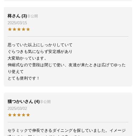
ら
探
柊
3
非公開
す
2025/03/15
イ
思っていた以上にしっかりしていて

ン
ぐらつきも気にならず安定感があり

テ
大変助かっています。

リ
伸縮式なので普段は閉じて使い、友達が来たときは広げてゆった
ア
り使えて

テ
とても便利です！
イ
ス
ト
猫つかい
4
非公開
か
2025/03/02
ら
探
す
セラミックで伸長できるダイニングを探していました。イメージ