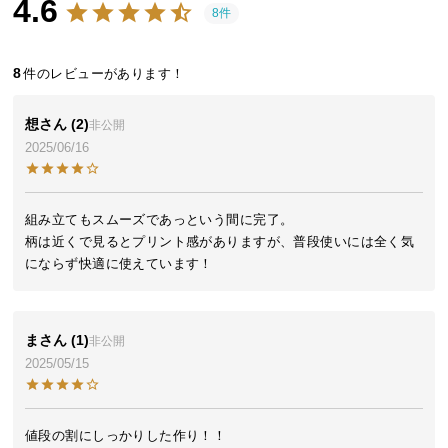
4.6
近
8件
チ
ェ
8
ッ
ク
し
想
2
非公開
た
2025/06/16
ア
イ
テ
組み立てもスムーズであっという間に完了。

ム
柄は近くで見るとプリント感がありますが、普段使いには全く気
にならず快適に使えています！
特
集
ま
1
非公開
一
2025/05/15
覧
値段の割にしっかりした作り！！

人