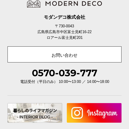
シ
ョ
ッ
モダンデコ株式会社
ピ
〒730-0043
ン
広島県広島市中区富士見町16-22
グ
ロアール富士見町201
ガ
イ
ド
お問い合わせ
お
0570-039-777
支
払
電話受付（平日のみ） 10:00〜13:00 ／ 14:00〜18:00
い
に
つ
い
て
配