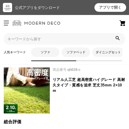
アプリで開く
公式アプリをダウンロード
ログイン
新規会員登録
トップ
人工芝
リアル人工芝 超高密度ハイグレード 高耐久タイプ・質感を追求 芝
お
丈35mm 2×10mのレビュー
人気キーワード
ソファ
ソファベッド
ダイニングセット
気
に
商品番号
qh028-c
入
り
リアル人工芝 超高密度ハイグレード 高耐
ア
久タイプ・質感を追求 芝丈35mm 2×10
イ
m
テ
ム
総合評価
最