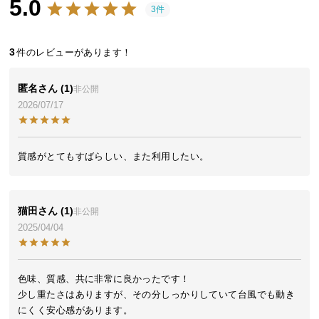
5.0
近
3件
チ
ェ
3
ッ
ク
し
匿名
1
非公開
た
2026/07/17
ア
イ
テ
質感がとてもすばらしい、また利用したい。
ム
猫田
1
非公開
特
2025/04/04
集
一
覧
色味、質感、共に非常に良かったです！

少し重たさはありますが、その分しっかりしていて台風でも動き
にくく安心感があります。

人