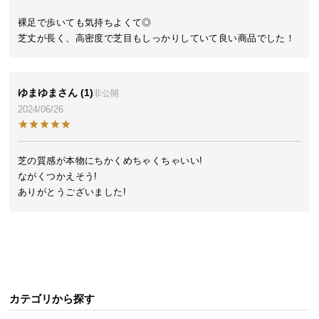
気
裸足で歩いても気持ちよくて◎

ア
イ
テ
ム
ゆまゆま
1
非公開
ラ
2024/06/26
ン
キ
ン
芝の質感が本物にちかくめちゃくちゃいい!

グ
ながくつかえそう!

ありがとうございました!
商
品
カ
テ
ゴ
リ
カテゴリから探す
か