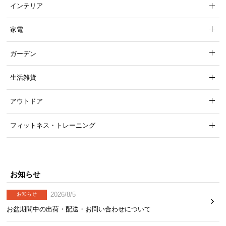
インテリア
ら
探
家電
す
ガーデン
イ
生活雑貨
ン
テ
アウトドア
リ
ア
テ
フィットネス・トレーニング
イ
ス
ト
か
お知らせ
ら
2026/8/5
探
お知らせ
す
お盆期間中の出荷・配送・お問い合わせについて