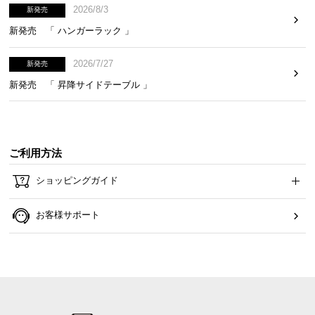
2026/8/3
新発売
イ
新発売 「 ハンガーラック 」
ン
テ
2026/7/27
新発売
リ
新発売 「 昇降サイドテーブル 」
ア
コ
ー
デ
ィ
ご利用方法
ネ
ショッピングガイド
ー
ト
お客様サポート
か
ら
探
す