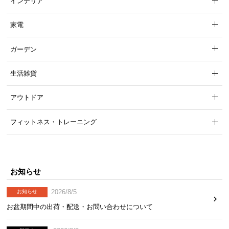
インテリア
気
ア
家電
イ
テ
ガーデン
ム
ラ
生活雑貨
ン
キ
アウトドア
ン
グ
フィットネス・トレーニング
商
品
お知らせ
カ
テ
2026/8/5
お知らせ
ゴ
お盆期間中の出荷・配送・お問い合わせについて
リ
か