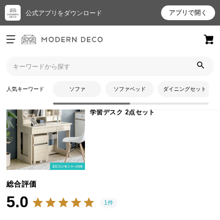
アプリで開く
公式アプリをダウンロード
ログイン
新規会員登録
トップ
キッズ・ベビー用品
学習デスク 2点セットのレビュー
お
人気キーワード
ソファ
ソファベッド
ダイニングセット
商品番号
sdyj02
気
に
学習デスク 2点セット
入
り
ア
イ
テ
ム
総合評価
5.0
1件
最