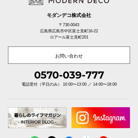
イ
モダンデコ株式会社
ン
テ
〒730-0043
広島県広島市中区富士見町16-22
リ
ロアール富士見町201
ア
コ
ー
お問い合わせ
デ
ィ
0570-039-777
ネ
ー
電話受付（平日のみ） 10:00〜13:00 ／ 14:00〜18:00
ト
か
ら
探
す