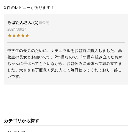
近
1
チ
ェ
ッ
ちぼたん
1
非公開
ク
2024/08/17
し
た
ア
中学生の長男のために、ナチュラルをお盆前に購入しました。高
イ
校生の長女とお揃いです。2つ目なので、1つ目を組み立てたお姉
テ
ちゃんに手伝ってもらいながら、お盆休みに頑張って組み立てま
ム
した。大きさも丁度良く気に入って毎日使ってくれており、嬉し
いです。
特
集
一
覧
カテゴリから探す
人