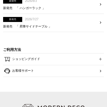
2026/8/3
新発売
ら
新発売 「 ハンガーラック 」
探
す
2026/7/27
新発売
新発売 「 昇降サイドテーブル 」
イ
ン
テ
リ
ご利用方法
ア
ショッピングガイド
テ
イ
ス
お客様サポート
ト
か
ら
探
す