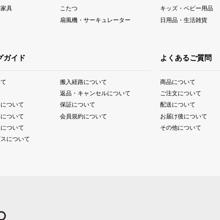
納家具
こたつ
キッズ・ベビー用品
扇風機・サーキュレーター
日用品・生活雑貨
グガイド
よくあるご質問
いて
搬入経路について
商品について
て
返品・キャンセルについて
ご注文について
送について
保証について
配送について
送について
会員規約について
お届け後について
送について
その他について
ビスについて