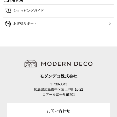
ご利用方法
イ
ショッピングガイド
ン
テ
お客様サポート
リ
ア
コ
ー
デ
ィ
ネ
ー
ト
モダンデコ株式会社
か
〒730-0043
ら
広島県広島市中区富士見町16-22
探
ロアール富士見町201
す
お問い合わせ