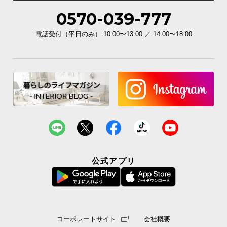
シ
ョ
0570-039-777
ッ
電話受付（平日のみ） 10:00〜13:00 ／ 14:00〜18:00
ピ
ン
グ
ガ
イ
ド
お
支
払
い
公式アプリ
に
つ
い
て
コーポレートサイト
会社概要
配