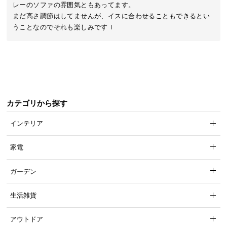
レーのソファの雰囲気ともあってます。

気
まだ高さ調節はしてませんが、イスに合わせることもできるとい
ア
うことなのでそれも楽しみですｌ
イ
テ
ム
ラ
ン
キ
カテゴリから探す
ン
グ
インテリア
家電
商
品
ガーデン
カ
テ
生活雑貨
ゴ
リ
アウトドア
か