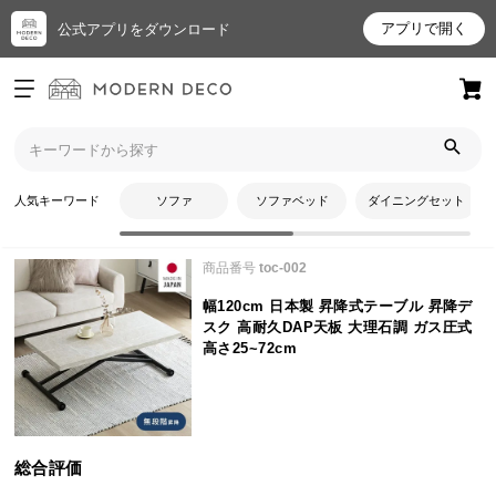
アプリで開く
公式アプリをダウンロード
ログイン
新規会員登録
トップ
テーブル
幅120cm 日本製 昇降式テーブル 昇降デスク 高耐久DAP天板 大理石
お
調 ガス圧式 高さ25~72cmのレビュー
人気キーワード
ソファ
ソファベッド
ダイニングセット
気
に
商品番号
toc-002
入
り
幅120cm 日本製 昇降式テーブル 昇降デ
ア
スク 高耐久DAP天板 大理石調 ガス圧式
イ
高さ25~72cm
テ
ム
総合評価
最