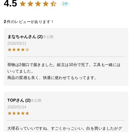
4.5
近
2件
チ
ェ
2
ッ
ク
し
まなちゃん
2
非公開
た
2026/03/11
ア
イ
テ
荷物は2個口で届きました。組立は10分で完了。工具も一緒には
ム
いってました。

商品の質感も良く、快適に使わせてもらってます。
特
集
TOP
2
非公開
一
2025/01/14
覧
大理石っていいですね、すごくかっこいい。白を買いましたがグ
人