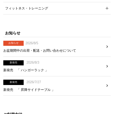
ら
フィットネス・トレーニング
探
す
お知らせ
イ
ン
2026/8/5
お知らせ
テ
お盆期間中の出荷・配送・お問い合わせについて
リ
ア
2026/8/3
テ
新発売
イ
新発売 「 ハンガーラック 」
ス
ト
2026/7/27
新発売
か
新発売 「 昇降サイドテーブル 」
ら
探
す