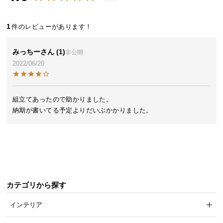
近
チ
ェ
1
ッ
ク
みっちー
1
非公開
し
2022/06/20
た
ア
イ
組立てあったので助かりました。

テ
納期が書いてる予定よりだいぶかかりました。
ム
特
集
一
カテゴリから探す
覧
インテリア
人