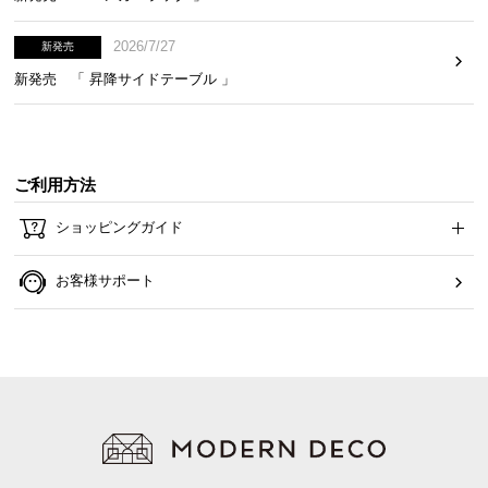
ら
探
2026/7/27
新発売
す
新発売 「 昇降サイドテーブル 」
イ
ン
ご利用方法
テ
リ
ショッピングガイド
ア
テ
お客様サポート
イ
ス
ト
か
ら
探
す