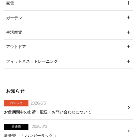
家電
気
ア
ガーデン
イ
テ
生活雑貨
ム
ラ
アウトドア
ン
キ
フィットネス・トレーニング
ン
グ
お知らせ
商
品
2026/8/5
お知らせ
カ
お盆期間中の出荷・配送・お問い合わせについて
テ
ゴ
2026/8/3
新発売
リ
か
新発売 「 ハンガーラック 」