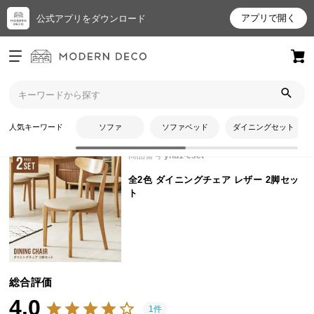
アプリで開く
公式アプリをダウンロード
ログイン
新規会員登録
トップ
イス・チェア
全2色 ダイニングチェア レザー 2脚セットのレビュー
お
人気キーワード
ソファ
ソファベッド
ダイニングセット
気
に
商品番号
ynd1-cset
入
全2色 ダイニングチェア レザー 2脚セッ
り
ト
ア
イ
テ
ム
総合評価
4.0
最
1件