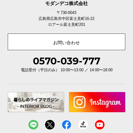
モダンデコ株式会社
イ
〒730-0043
ン
広島県広島市中区富士見町16-22
テ
ロアール富士見町201
リ
ア
お問い合わせ
コ
ー
0570-039-777
デ
ィ
電話受付（平日のみ） 10:00〜13:00 ／ 14:00〜18:00
ネ
ー
ト
か
ら
探
す