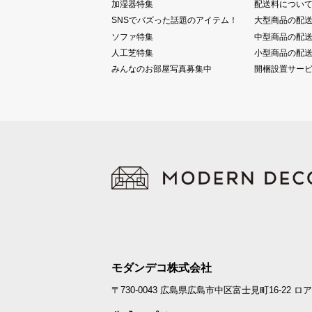
加湿器特集
配送料につい
SNSでバズった話題のアイテム！
大型商品の配
ソファ特集
中型商品の配
人工芝特集
小型商品の配
みんなのお部屋写真募集中
開梱設置サー
モダンデコ株式会社
〒730-0043
広島県広島市中区富士見町16-22
ロア