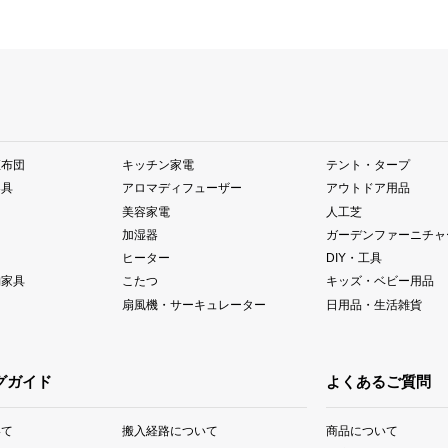
座布団
キッチン家電
テント・タープ
器具
アロマディフューザー
アウトドア用品
美容家電
人工芝
加湿器
ガーデンファーニチャ
ヒーター
DIY・工具
納家具
こたつ
キッズ・ベビー用品
扇風機・サーキュレーター
日用品・生活雑貨
グガイド
よくあるご質問
いて
搬入経路について
商品について