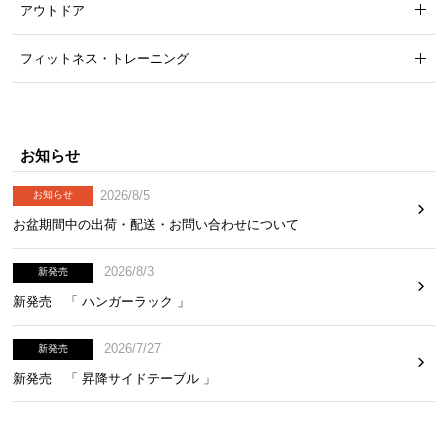
アウトドア
気
ア
フィットネス・トレーニング
イ
テ
ム
ラ
お知らせ
ン
キ
2026/8/5
お知らせ
ン
お盆期間中の出荷・配送・お問い合わせについて
グ
2026/8/3
新発売
商
新発売 「 ハンガーラック 」
品
カ
2026/7/27
新発売
テ
新発売 「 昇降サイドテーブル 」
ゴ
リ
か