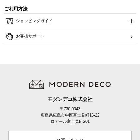
ら
ご利用方法
探
す
ショッピングガイド
お客様サポート
イ
ン
テ
リ
ア
テ
イ
ス
ト
モダンデコ株式会社
か
〒730-0043
ら
広島県広島市中区富士見町16-22
探
ロアール富士見町201
す