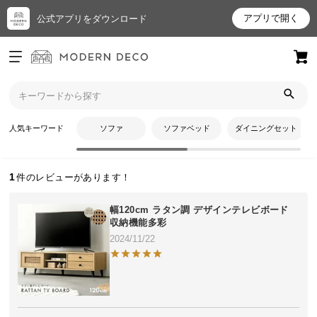
アプリで開く
公式アプリをダウンロード
ログイン
新規会員登録
トップ
ぴんくさんのレビュー
お
人気キーワード
ソファ
ソファベッド
ダイニングセット
ぴんくさんのレビュー
気
に
入
1
り
ア
幅120cm ラタン調 デザインテレビボード
イ
収納機能多彩
テ
2024/11/22
ム
最