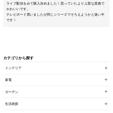
近
ライブ配信をみて購入決めました！思っていたより上質な質感で
チ
かわいいです。

ェ
テレビボード買いましたが同じシリーズでそろえようかと迷い中
ッ
ク
し
た
ア
イ
テ
カテゴリから探す
ム
インテリア
特
家電
集
一
ガーデン
覧
生活雑貨
人