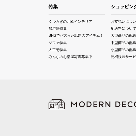
特集
ショッピン
くつろぎの北欧インテリア
お支払いにつ
加湿器特集
配送料につい
SNSでバズった話題のアイテム！
大型商品の配
ソファ特集
中型商品の配
人工芝特集
小型商品の配
みんなのお部屋写真募集中
開梱設置サー