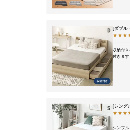
[ダブル
収納付き
付きます
[シング
シンプル