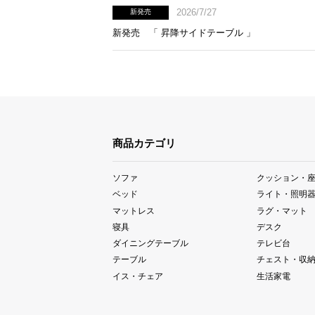
2026/7/27
新発売
新発売 「 昇降サイドテーブル 」
商品カテゴリ
ソファ
クッション・
ベッド
ライト・照明
マットレス
ラグ・マット
寝具
デスク
ダイニングテーブル
テレビ台
テーブル
チェスト・収
イス・チェア
生活家電