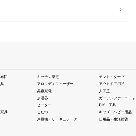
座布団
キッチン家電
テント・タープ
器具
アロマディフューザー
アウトドア用品
美容家電
人工芝
加湿器
ガーデンファーニチャ
ヒーター
DIY・工具
納家具
こたつ
キッズ・ベビー用品
扇風機・サーキュレーター
日用品・生活雑貨