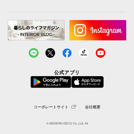
シ
ョ
ッ
ピ
ン
グ
ガ
イ
ド
お
公式アプリ
支
払
い
に
つ
コーポレートサイト
会社概要
い
て
© MODERN DECO Co.,Ltd. All
配