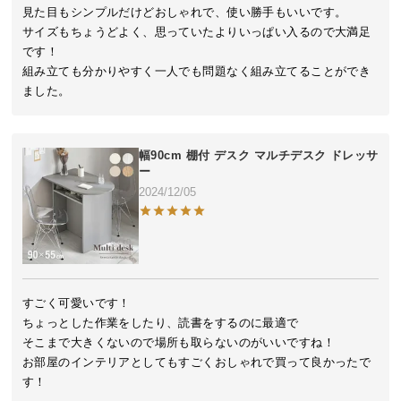
近
見た目もシンプルだけどおしゃれで、使い勝手もいいです。

チ
サイズもちょうどよく、思っていたよりいっぱい入るので大満足
ェ
です！

ッ
組み立ても分かりやすく一人でも問題なく組み立てることができ
ク
ました。
し
た
ア
幅90cm 棚付 デスク マルチデスク ドレッサ
イ
ー
テ
2024/12/05
ム
特
集
すごく可愛いです！

一
ちょっとした作業をしたり、読書をするのに最適で

覧
そこまで大きくないので場所も取らないのがいいですね！

お部屋のインテリアとしてもすごくおしゃれで買って良かったで
す！
人