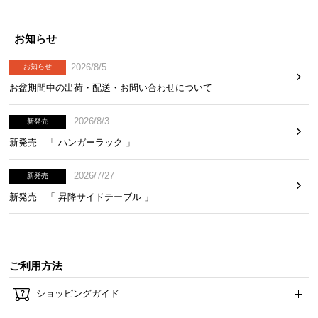
ら
探
お知らせ
す
2026/8/5
お知らせ
お盆期間中の出荷・配送・お問い合わせについて
イ
ン
2026/8/3
新発売
テ
新発売 「 ハンガーラック 」
リ
ア
テ
2026/7/27
新発売
イ
新発売 「 昇降サイドテーブル 」
ス
ト
か
ら
ご利用方法
探
す
ショッピングガイド