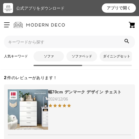
アプリで開く
公式アプリをダウンロード
ログイン
新規会員登録
トップ
レイトさんのレビュー
お
人気キーワード
ソファ
ソファベッド
ダイニングセット
レイトさんのレビュー
気
に
入
2
り
ア
幅70cm デンマーク デザイン チェスト
イ
2024/12/06
テ
ム
最