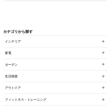
気
ア
イ
テ
ム
カテゴリから探す
ラ
ン
インテリア
キ
ン
家電
グ
ガーデン
商
生活雑貨
品
カ
アウトドア
テ
ゴ
フィットネス・トレーニング
リ
か