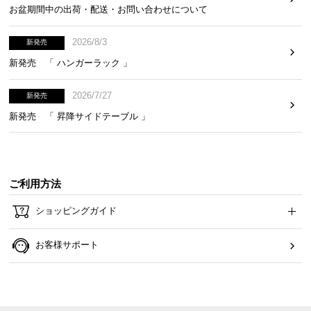
お盆期間中の出荷・配送・お問い合わせについて
ら
探
す
2026/8/3
新発売
新発売 「 ハンガーラック 」
イ
2026/7/27
新発売
ン
新発売 「 昇降サイドテーブル 」
テ
リ
ア
テ
ご利用方法
イ
ス
ショッピングガイド
ト
か
お客様サポート
ら
探
す