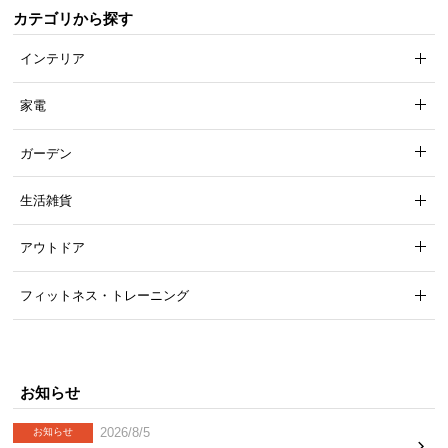
カテゴリから探す
気
ア
インテリア
イ
テ
家電
ム
ラ
ガーデン
ン
キ
生活雑貨
ン
グ
アウトドア
フィットネス・トレーニング
商
品
カ
テ
お知らせ
ゴ
リ
2026/8/5
お知らせ
か