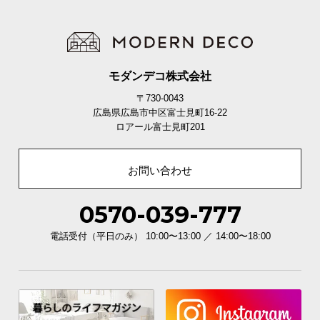
イ
ン
テ
リ
モダンデコ株式会社
ア
〒730-0043
コ
広島県広島市中区富士見町16-22
ー
ロアール富士見町201
デ
ィ
お問い合わせ
ネ
ー
ト
0570-039-777
か
電話受付（平日のみ） 10:00〜13:00 ／ 14:00〜18:00
ら
探
す