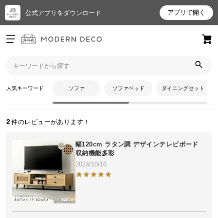
アプリで開く
公式アプリをダウンロード
ログイン
新規会員登録
トップ
フィールさんのレビュー
お
人気キーワード
ソファ
ソファベッド
ダイニングセット
フィールさんのレビュー
気
に
入
2
り
ア
幅120cm ラタン調 デザインテレビボード
イ
収納機能多彩
テ
2024/10/16
ム
最