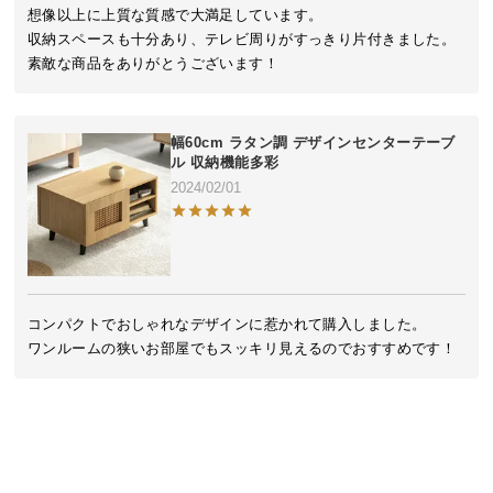
近
想像以上に上質な質感で大満足しています。

チ
収納スペースも十分あり、テレビ周りがすっきり片付きました。

ェ
素敵な商品をありがとうございます！
ッ
ク
し
幅60cm ラタン調 デザインセンターテーブ
た
ル 収納機能多彩
ア
2024/02/01
イ
テ
ム
コンパクトでおしゃれなデザインに惹かれて購入しました。

特
ワンルームの狭いお部屋でもスッキリ見えるのでおすすめです！
集
一
覧
人