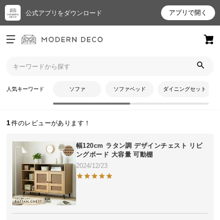
アプリで開く
公式アプリをダウンロード
ログイン
新規会員登録
トップ
やすこさんのレビュー
お
人気キーワード
ソファ
ソファベッド
ダイニングセット
やすこさんのレビュー
気
に
入
1
り
ア
幅120cm ラタン調 デザインチェスト リビ
イ
ングボード 大容量 可動棚
テ
2024/12/23
ム
最