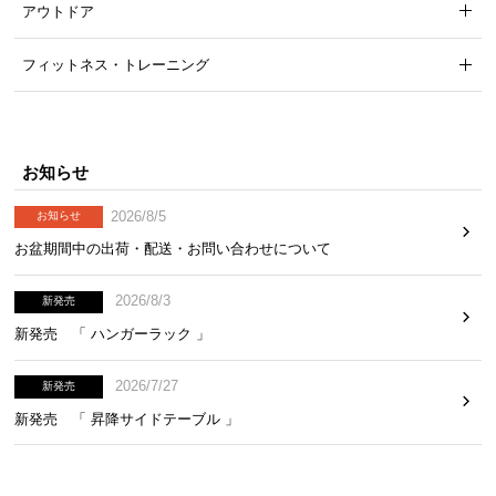
アウトドア
気
ア
フィットネス・トレーニング
イ
テ
ム
ラ
お知らせ
ン
キ
2026/8/5
お知らせ
ン
お盆期間中の出荷・配送・お問い合わせについて
グ
2026/8/3
新発売
商
新発売 「 ハンガーラック 」
品
カ
2026/7/27
新発売
テ
新発売 「 昇降サイドテーブル 」
ゴ
リ
か