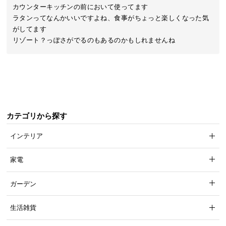
近
カウンターキッチンの前において使ってます

チ
ラタンってなんかいいですよね、食事がちょっと楽しくなった気
ェ
がしてます

ッ
リゾート？っぽさがでるのもあるのかもしれませんね
ク
し
た
ア
イ
テ
カテゴリから探す
ム
インテリア
特
家電
集
一
ガーデン
覧
生活雑貨
人