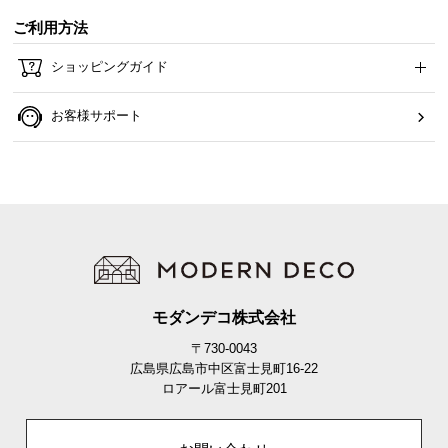
ら
ご利用方法
探
す
ショッピングガイド
お客様サポート
イ
ン
テ
リ
ア
テ
イ
ス
ト
モダンデコ株式会社
か
〒730-0043
ら
広島県広島市中区富士見町16-22
探
ロアール富士見町201
す