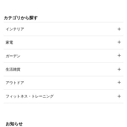
気
ア
カテゴリから探す
イ
テ
インテリア
ム
ラ
家電
ン
キ
ガーデン
ン
グ
生活雑貨
アウトドア
商
品
フィットネス・トレーニング
カ
テ
ゴ
リ
お知らせ
か