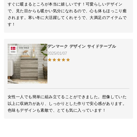
近
すぐに暖まるところが本当に嬉しいです！可愛らしいデザイン
チ
で、見た目からも暖かい気分になれるので、心も体もほっこり癒
ェ
されます。寒い冬に大活躍してくれそうで、大満足のアイテムで
ッ
す！
ク
し
た
デンマーク デザイン サイドテーブル
ア
2025/01/07
イ
テ
ム
特
女性一人でも簡単に組み立てることができました。想像していた
集
以上に収納力があり、しっかりとした作りで安心感があります。
一
色味もデザインも素敵で、とても気に入っています！
覧
人