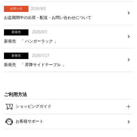
ら
2026/8/5
お知らせ
探
お盆期間中の出荷・配送・お問い合わせについて
す
2026/8/3
新発売
イ
新発売 「 ハンガーラック 」
ン
テ
2026/7/27
新発売
リ
新発売 「 昇降サイドテーブル 」
ア
テ
イ
ス
ご利用方法
ト
か
ショッピングガイド
ら
探
お客様サポート
す