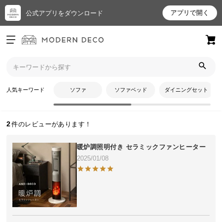
アプリで開く
公式アプリをダウンロード
ログイン
新規会員登録
トップ
rinkoさんのレビュー
お
人気キーワード
ソファ
ソファベッド
ダイニングセット
rinkoさんのレビュー
気
に
入
2
り
ア
暖炉調照明付き セラミックファンヒーター
イ
2025/01/08
テ
ム
最