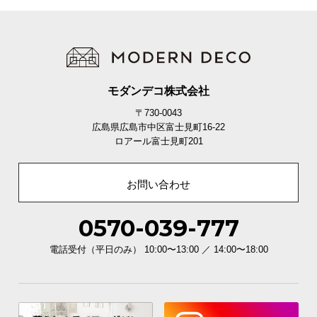
イ
ン
テ
リ
ア
モダンデコ株式会社
コ
〒730-0043
ー
広島県広島市中区富士見町16-22
デ
ロアール富士見町201
ィ
ネ
お問い合わせ
ー
ト
か
0570-039-777
ら
電話受付（平日のみ） 10:00〜13:00 ／ 14:00〜18:00
探
す