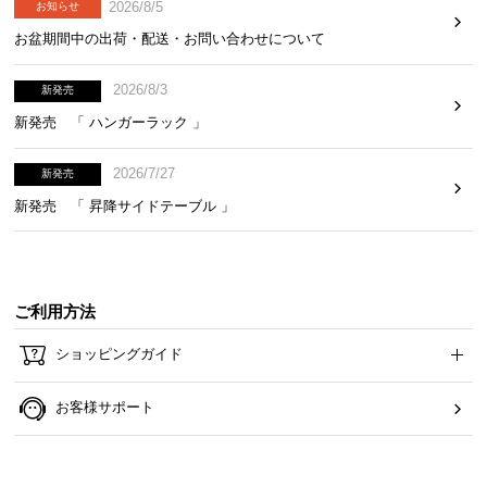
2026/8/5
お知らせ
ら
お盆期間中の出荷・配送・お問い合わせについて
探
す
2026/8/3
新発売
新発売 「 ハンガーラック 」
イ
ン
2026/7/27
新発売
テ
新発売 「 昇降サイドテーブル 」
リ
ア
テ
イ
ご利用方法
ス
ト
ショッピングガイド
か
ら
お客様サポート
探
す