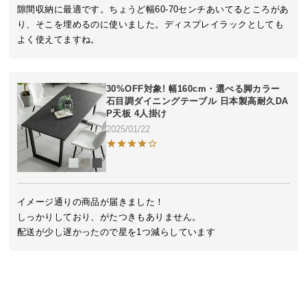
近
隙間収納に最適です。ちょうど幅60-70センチあいてるところがあ
チ
り、そこを埋めるのに使いました。ディスプレイラックとしても
ェ
よく使えてますね。
ッ
ク
し
30%OFF対象! 幅160cm・選べる脚カラー
た
石目調ダイニングテーブル 日本製高耐久DA
ア
P天板 4人掛け
イ
2025/01/22
テ
ム
イメージ通りの商品が届きました！

特
しっかりしており、がたつきもありません。

集
配送が少し遅かったので星を1つ減らしています
一
覧
人