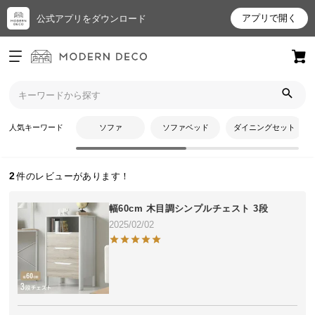
アプリで開く
公式アプリをダウンロード
ログイン
新規会員登録
トップ
つねもりさんのレビュー
お
人気キーワード
ソファ
ソファベッド
ダイニングセット
つねもりさんのレビュー
気
に
入
2
り
ア
幅60cm 木目調シンプルチェスト 3段
イ
2025/02/02
テ
ム
最