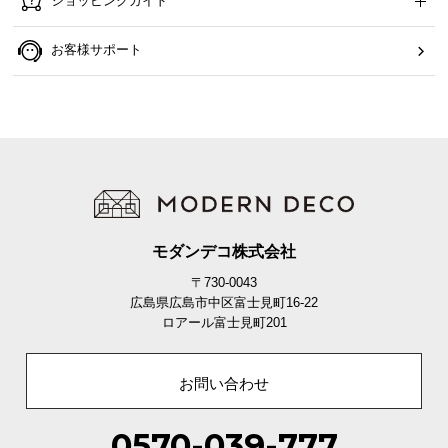
ショッピングガイド
ら
探
お客様サポート
す
イ
ン
テ
リ
ア
テ
モダンデコ株式会社
イ
〒730-0043
ス
広島県広島市中区富士見町16-22
ト
ロアール富士見町201
か
ら
お問い合わせ
探
す
0570-039-777