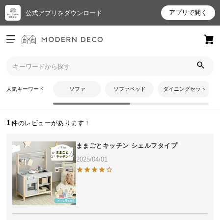
アプリで開く
公式アプリをダウンロード
ログイン
新規会員登録
トップ
ふーみさんのレビュー
お
人気キーワード
ソファ
ソファベッド
ダイニングセット
ふーみさんのレビュー
気
に
入
1
り
ア
ままごとキッチン シェルフタイプ
イ
2025/04/01
テ
ム
最