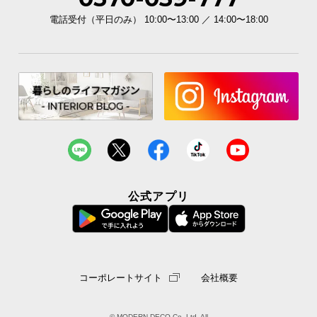
電話受付（平日のみ） 10:00〜13:00 ／ 14:00〜18:00
イ
ン
テ
リ
ア
コ
ー
デ
ィ
ネ
ー
公式アプリ
ト
か
ら
探
す
コーポレートサイト
会社概要
© MODERN DECO Co.,Ltd. All