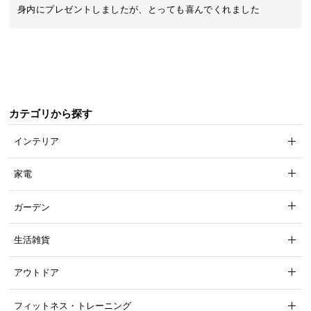
近
身内にプレゼントしましたが、とっても喜んでくれました
チ
ェ
ッ
ク
し
た
カテゴリから探す
ア
イ
インテリア
テ
ム
家電
ガーデン
特
集
生活雑貨
一
覧
アウトドア
フィットネス・トレーニング
人