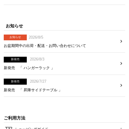
気
ア
イ
お知らせ
テ
ム
2026/8/5
お知らせ
ラ
お盆期間中の出荷・配送・お問い合わせについて
ン
キ
2026/8/3
ン
新発売
グ
新発売 「 ハンガーラック 」
2026/7/27
新発売
商
新発売 「 昇降サイドテーブル 」
品
カ
テ
ゴ
ご利用方法
リ
か