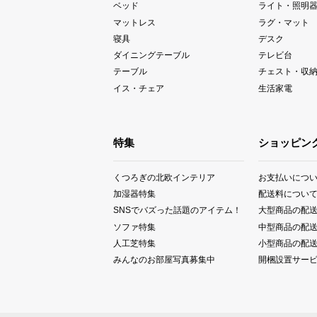
ベッド
ライト・照明
マットレス
ラグ・マット
寝具
デスク
ダイニングテーブル
テレビ台
テーブル
チェスト・収
イス・チェア
生活家電
特集
ショッピン
くつろぎの北欧インテリア
お支払いにつ
加湿器特集
配送料につい
SNSでバズった話題のアイテム！
大型商品の配
ソファ特集
中型商品の配
人工芝特集
小型商品の配
みんなのお部屋写真募集中
開梱設置サー