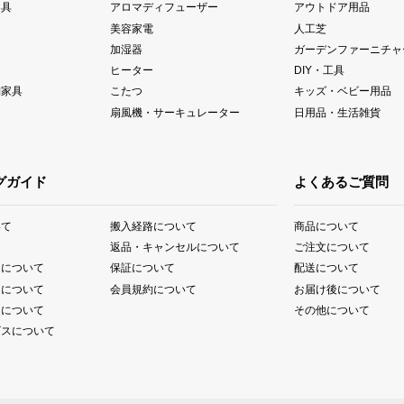
器具
アロマディフューザー
アウトドア用品
美容家電
人工芝
加湿器
ガーデンファーニチャ
ヒーター
DIY・工具
納家具
こたつ
キッズ・ベビー用品
扇風機・サーキュレーター
日用品・生活雑貨
グガイド
よくあるご質問
いて
搬入経路について
商品について
て
返品・キャンセルについて
ご注文について
送について
保証について
配送について
送について
会員規約について
お届け後について
送について
その他について
ビスについて