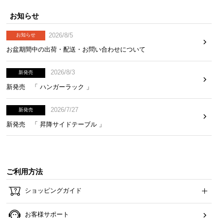
ら
お知らせ
探
す
2026/8/5
お知らせ
お盆期間中の出荷・配送・お問い合わせについて
イ
2026/8/3
新発売
ン
テ
新発売 「 ハンガーラック 」
リ
ア
2026/7/27
新発売
テ
新発売 「 昇降サイドテーブル 」
イ
ス
ト
か
ご利用方法
ら
探
ショッピングガイド
す
お客様サポート