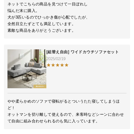
近
ネットでこちらの商品を見つけて一目ぼれし

チ
悩んだ末に購入。

ェ
犬が3匹いるのでひっかき傷が心配でしたが、

ッ
全然目立たずとても満足しています。

ク
素敵な商品をありがとうございます。
し
た
ア
[組替え自由] ワイドカウチソファセット
イ
2025/02/19
テ
ム
特
集
やや柔らかめのソファで寝転がるとついうたた寝してしまうほ
一
ど！

覧
オットマンを切り離して使えるので、来客時などシーンに合わせ
て自由に組み合わせられるのも気に入っています。
人