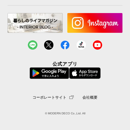
シ
ョ
ッ
ピ
ン
グ
ガ
イ
ド
公式アプリ
お
支
払
い
に
コーポレートサイト
会社概要
つ
い
© MODERN DECO Co.,Ltd. All
て
配