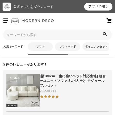
アプリで開く
公式アプリをダウンロード
ログイン
新規会員登録
トップ
不二さんさんのレビュー
お
人気キーワード
ソファ
ソファベッド
ダイニングセット
不二さんさんのレビュー
気
に
入
2
り
ア
[幅280cm・傷に強いペット対応生地] 組合
イ
せユニットソファ 3人4人掛け モジュール
フルセット
テ
2025/03/11
ム
最