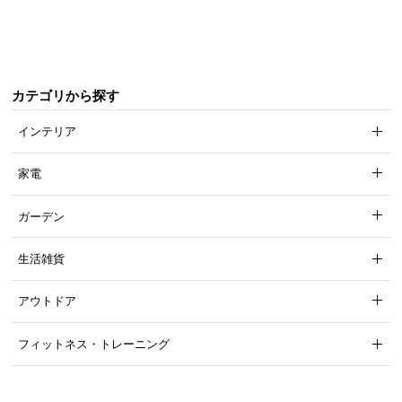
気
ア
イ
テ
カテゴリから探す
ム
ラ
インテリア
ン
キ
家電
ン
グ
ガーデン
生活雑貨
商
品
アウトドア
カ
テ
フィットネス・トレーニング
ゴ
リ
か