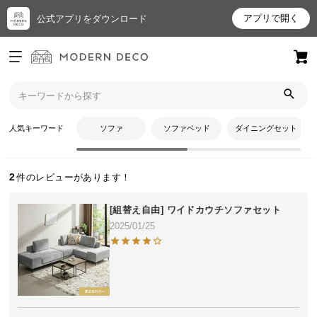
アプリで開く
公式アプリをダウンロード
ログイン
新規会員登録
トップ
よねさんのレビュー
お
人気キーワード
ソファ
ソファベッド
ダイニングセット
よねさんのレビュー
気
に
入
2
り
ア
[組替え自由] ワイドカウチソファセット
イ
2025/01/25
テ
ム
最