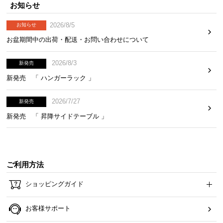
お知らせ
ら
探
2026/8/5
お知らせ
す
お盆期間中の出荷・配送・お問い合わせについて
2026/8/3
新発売
イ
ン
新発売 「 ハンガーラック 」
テ
リ
2026/7/27
新発売
ア
新発売 「 昇降サイドテーブル 」
テ
イ
ス
ト
ご利用方法
か
ら
ショッピングガイド
探
す
お客様サポート