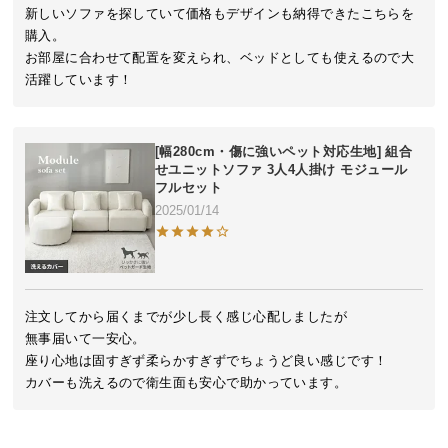
近
新しいソファを探していて価格もデザインも納得できたこちらを
チ
購入。

ェ
お部屋に合わせて配置を変えられ、ベッドとしても使えるので大
ッ
活躍しています！
ク
し
た
[幅280cm・傷に強いペット対応生地] 組合
ア
せユニットソファ 3人4人掛け モジュール
フルセット
イ
2025/01/14
テ
ム
特
注文してから届くまでが少し長く感じ心配しましたが

集
無事届いて一安心。

一
座り心地は固すぎず柔らかすぎずでちょうど良い感じです！

覧
カバーも洗えるので衛生面も安心で助かっています。
人