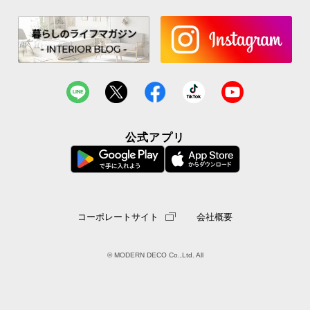
シ
ョ
ッ
ピ
ン
グ
ガ
イ
ド
公式アプリ
お
支
払
い
コーポレートサイト
会社概要
に
つ
い
© MODERN DECO Co.,Ltd. All
て
配