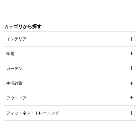
気
ア
イ
カテゴリから探す
テ
ム
インテリア
ラ
ン
家電
キ
ン
ガーデン
グ
生活雑貨
商
アウトドア
品
カ
フィットネス・トレーニング
テ
ゴ
リ
か