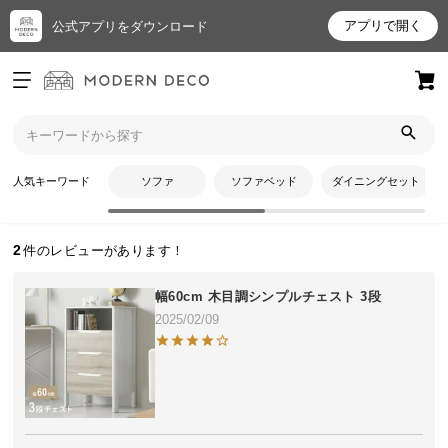
アプリで開く
公式アプリをダウンロード
ログイン
新規会員登録
トップ
はなこさんのレビュー
お
人気キーワード
ソファ
ソファベッド
ダイニングセット
はなこさんのレビュー
気
に
入
2
り
ア
幅60cm 木目調シンプルチェスト 3段
イ
2025/02/09
テ
ム
最