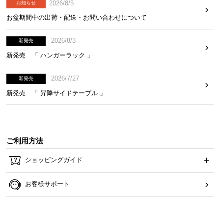
2026/8/5
お知らせ
ら
お盆期間中の出荷・配送・お問い合わせについて
探
す
2026/8/3
新発売
新発売 「 ハンガーラック 」
イ
ン
2026/7/27
新発売
テ
新発売 「 昇降サイドテーブル 」
リ
ア
テ
イ
ご利用方法
ス
ト
ショッピングガイド
か
ら
お客様サポート
探
す