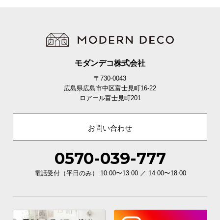
イ
ン
テ
リ
ア
モダンデコ株式会社
コ
〒730-0043
ー
広島県広島市中区富士見町16-22
デ
ロアール富士見町201
ィ
ネ
お問い合わせ
ー
ト
か
0570-039-777
ら
電話受付（平日のみ） 10:00〜13:00 ／ 14:00〜18:00
探
す