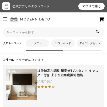
アプリで開く
公式アプリをダウンロード
ログイン
新規会員登録
トップ
ふりくりさんのレビュー
お
人気キーワード
ソファ
ソファベッド
ダイニングセット
ふりくりさんのレビュー
気
に
入
1
り
ア
11段階高さ調整 壁寄せTVスタンド キャス
イ
ター付き 上下左右角度調節機能
テ
2025/04/30
ム
最