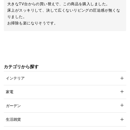
近
大きなTV台からの買い替えで、この商品を購入しました。

チ
床上がスッキリして、決して広くないリビングの圧迫感が無くな
ェ
りました。

ッ
お掃除も楽になりそうです。
ク
し
た
ア
イ
テ
カテゴリから探す
ム
インテリア
特
家電
集
一
ガーデン
覧
生活雑貨
人