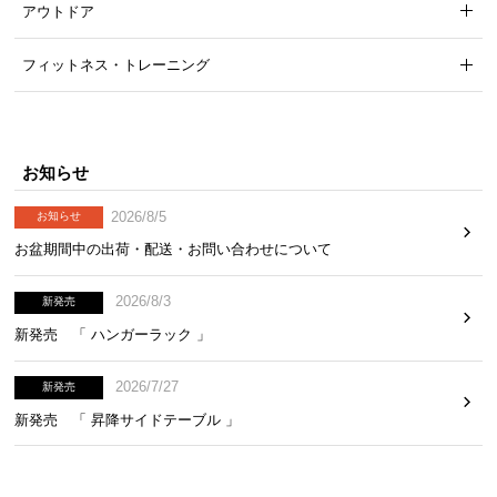
アウトドア
気
ア
フィットネス・トレーニング
イ
テ
ム
ラ
お知らせ
ン
キ
2026/8/5
お知らせ
ン
お盆期間中の出荷・配送・お問い合わせについて
グ
2026/8/3
新発売
商
新発売 「 ハンガーラック 」
品
カ
2026/7/27
新発売
テ
新発売 「 昇降サイドテーブル 」
ゴ
リ
か