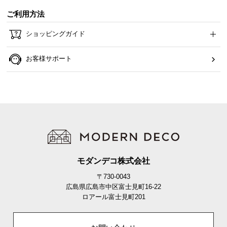
ら
ご利用方法
探
す
ショッピングガイド
お客様サポート
イ
ン
テ
リ
ア
テ
イ
ス
ト
モダンデコ株式会社
か
〒730-0043
ら
広島県広島市中区富士見町16-22
探
ロアール富士見町201
す