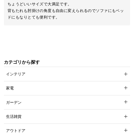
近
ちょうどいいサイズで大満足です。

チ
背もたれも肘掛けの角度も自由に変えられるのでソファにもベッ
ェ
ドにもなりとても便利です。
ッ
ク
し
た
ア
イ
カテゴリから探す
テ
ム
インテリア
家電
特
集
ガーデン
一
覧
生活雑貨
アウトドア
人