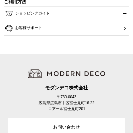
ご利用方法
ら
探
ショッピングガイド
す
お客様サポート
イ
ン
テ
リ
ア
テ
イ
ス
モダンデコ株式会社
ト
〒730-0043
か
広島県広島市中区富士見町16-22
ら
ロアール富士見町201
探
す
お問い合わせ