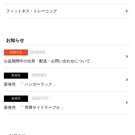
気
フィットネス・トレーニング
ア
イ
テ
ム
お知らせ
ラ
ン
2026/8/5
お知らせ
キ
お盆期間中の出荷・配送・お問い合わせについて
ン
グ
2026/8/3
新発売
新発売 「 ハンガーラック 」
商
品
2026/7/27
新発売
カ
新発売 「 昇降サイドテーブル 」
テ
ゴ
リ
か