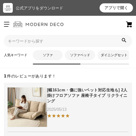
アプリで開く
公式アプリをダウンロード
ログイン
新規会員登録
トップ
ここさんのレビュー
お
人気キーワード
ソファ
ソファベッド
ダイニングセット
ここさんのレビュー
気
に
入
1
り
ア
[幅161cm・傷に強いペット対応生地も] 2人
イ
掛けフロアソファ 座椅子タイプ リクライニ
ング
テ
ム
2025/05/13
最