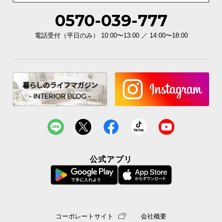
0570-039-777
イ
ン
電話受付（平日のみ） 10:00〜13:00 ／ 14:00〜18:00
テ
リ
ア
コ
ー
デ
ィ
ネ
ー
ト
か
公式アプリ
ら
探
す
コーポレートサイト
会社概要