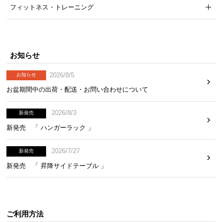
フィットネス・トレーニング
気
ア
イ
テ
お知らせ
ム
ラ
2026/8/5
お知らせ
ン
お盆期間中の出荷・配送・お問い合わせについて
キ
ン
2026/8/3
グ
新発売
新発売 「 ハンガーラック 」
商
2026/7/27
新発売
品
新発売 「 昇降サイドテーブル 」
カ
テ
ゴ
リ
ご利用方法
か