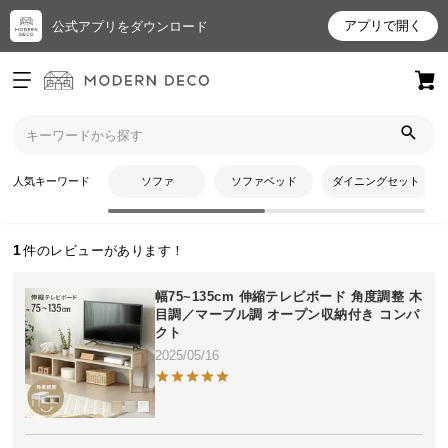
アプリで開く
公式アプリをダウンロード
ログイン
新規会員登録
トップ
ホワイトさんのレビュー
お
人気キーワード
ソファ
ソファベッド
ダイニングセット
ホワイトさんのレビュー
気
に
入
1
り
ア
幅75~135cm 伸縮テレビボード 角度調整 木
イ
目調／マーブル調 オープン収納付き コンパ
クト
テ
2025/05/16
ム
最