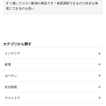
近
すぐ届いてコスパ最強の商品です！角度調節できるので好きな角
チ
度にできるのも良い
ェ
ッ
ク
し
た
ア
カテゴリから探す
イ
テ
インテリア
ム
家電
特
ガーデン
集
一
生活雑貨
覧
アウトドア
人