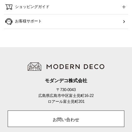
ら
ショッピングガイド
探
す
お客様サポート
イ
ン
テ
リ
ア
テ
イ
モダンデコ株式会社
ス
〒730-0043
ト
広島県広島市中区富士見町16-22
か
ロアール富士見町201
ら
探
お問い合わせ
す