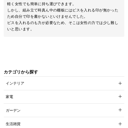
近
軽く女性でも簡単に持ち運びできます。

チ
しかし、組み立て時真ん中の棚板にはビスを入れる印が無かった
ェ
ため自分で印を書かないといけませんでした。

ッ
ビスを入れるのも力が必要なため、そこは女性の力では少し難し
ク
いと思います。
し
た
ア
イ
テ
ム
カテゴリから探す
インテリア
特
集
家電
一
覧
ガーデン
生活雑貨
人