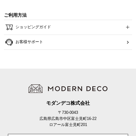
ら
探
ご利用方法
す
ショッピングガイド
イ
お客様サポート
ン
テ
リ
ア
テ
イ
ス
ト
モダンデコ株式会社
か
ら
〒730-0043
探
広島県広島市中区富士見町16-22
す
ロアール富士見町201