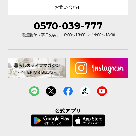
お問い合わせ
イ
ン
0570-039-777
テ
リ
電話受付（平日のみ） 10:00〜13:00 ／ 14:00〜18:00
ア
コ
ー
デ
ィ
ネ
ー
ト
か
ら
探
公式アプリ
す