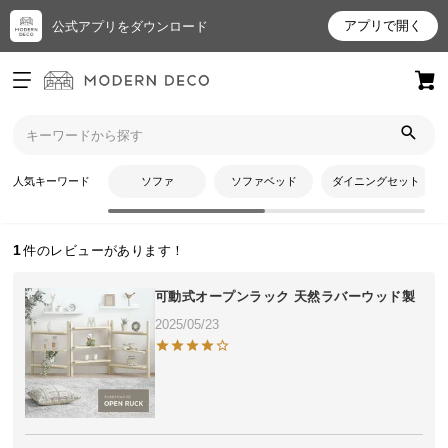
アプリで開く
公式アプリをダウンロード
ログイン
新規会員登録
トップ
ょっこさんのレビュー
お
人気キーワード
ソファ
ソファベッド
ダイニングセット
ょっこさんのレビュー
気
に
入
1
り
ア
可動式オープンラック 天然ラバーウッド製
イ
2025/05/23
テ
ム
最