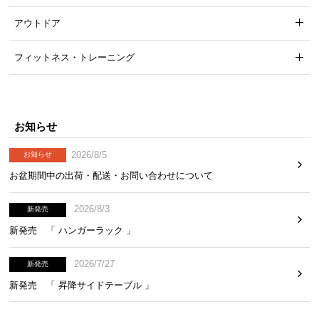
気
アウトドア
ア
イ
フィットネス・トレーニング
テ
ム
ラ
ン
お知らせ
キ
ン
2026/8/5
お知らせ
グ
お盆期間中の出荷・配送・お問い合わせについて
2026/8/3
新発売
商
新発売 「 ハンガーラック 」
品
カ
テ
2026/7/27
新発売
ゴ
新発売 「 昇降サイドテーブル 」
リ
か