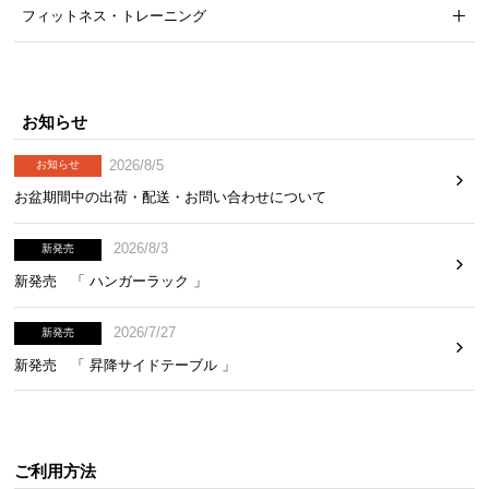
フィットネス・トレーニング
気
ア
イ
テ
お知らせ
ム
ラ
2026/8/5
お知らせ
ン
お盆期間中の出荷・配送・お問い合わせについて
キ
ン
2026/8/3
グ
新発売
新発売 「 ハンガーラック 」
商
2026/7/27
新発売
品
新発売 「 昇降サイドテーブル 」
カ
テ
ゴ
リ
ご利用方法
か