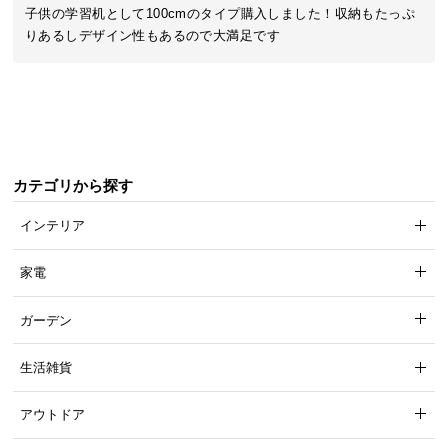
近
子供の学習机として100cmのタイプ購入しました！収納もたっぷ
チ
りあるしデザイン性もあるので大満足です
ェ
ッ
ク
し
た
ア
カテゴリから探す
イ
テ
インテリア
ム
家電
特
ガーデン
集
一
生活雑貨
覧
アウトドア
人