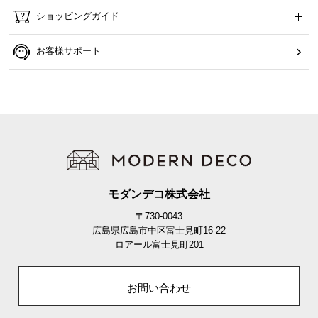
ら
ショッピングガイド
探
す
お客様サポート
イ
ン
テ
リ
ア
テ
イ
モダンデコ株式会社
ス
〒730-0043
ト
広島県広島市中区富士見町16-22
か
ロアール富士見町201
ら
探
お問い合わせ
す