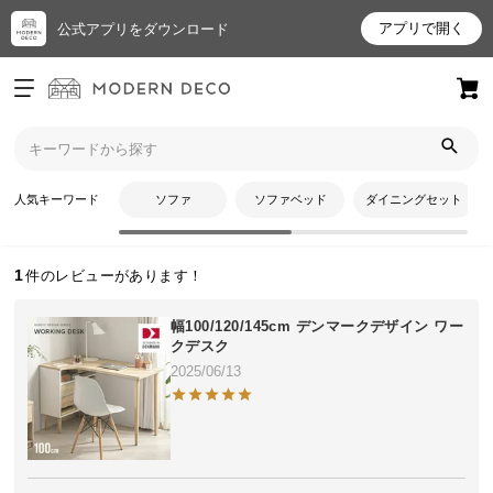
アプリで開く
公式アプリをダウンロード
ログイン
新規会員登録
トップ
ねここさんのレビュー
お
人気キーワード
ソファ
ソファベッド
ダイニングセット
ねここさんのレビュー
気
に
入
1
り
ア
幅100/120/145cm デンマークデザイン ワー
イ
クデスク
テ
2025/06/13
ム
最