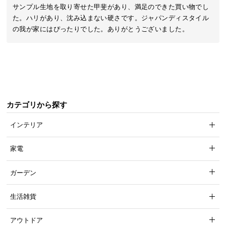
近
サンプル生地を取り寄せた甲斐があり、満足のできた買い物でし
チ
た。ハリがあり、沈み込まない硬さです。ジャパンディスタイル
ェ
の我が家にはぴったりでした。ありがとうございました。
ッ
ク
し
た
ア
イ
カテゴリから探す
テ
ム
インテリア
家電
特
集
ガーデン
一
覧
生活雑貨
アウトドア
人