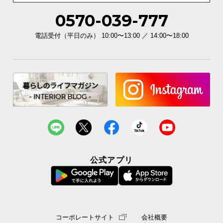
0570-039-777
イ
ン
電話受付（平日のみ） 10:00〜13:00 ／ 14:00〜18:00
テ
リ
ア
コ
ー
デ
ィ
ネ
ー
ト
か
公式アプリ
ら
探
す
コーポレートサイト
会社概要