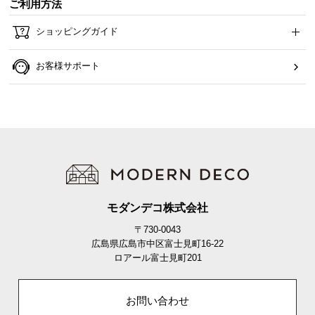
ご利用方法
ら
探
ショッピングガイド
す
お客様サポート
イ
ン
テ
リ
ア
テ
イ
ス
モダンデコ株式会社
ト
〒730-0043
か
広島県広島市中区富士見町16-22
ら
ロアール富士見町201
探
す
お問い合わせ