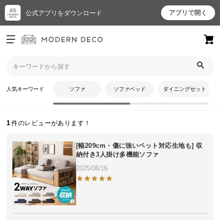
アプリで開く
公式アプリをダウンロード
ログイン
新規会員登録
トップ
まさきさきママさんのレビュー
お
人気キーワード
ソファ
ソファベッド
ダイニングセット
まさきさきママさんのレビュー
気
に
入
1
り
ア
[幅209cm・傷に強いペット対応生地も] 収
イ
納付き3人掛け多機能ソファ
テ
2025/06/16
ム
最