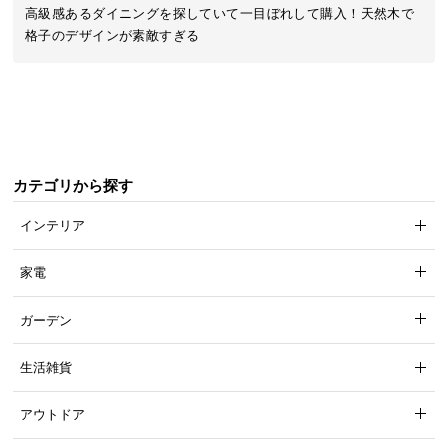
近
高級感あるダイニングを探していて一目ぼれして購入！天然木で
チ
格子のデザインが素敵すぎる
ェ
ッ
ク
し
た
ア
カテゴリから探す
イ
テ
インテリア
ム
家電
特
ガーデン
集
一
生活雑貨
覧
アウトドア
人