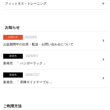
フィットネス・トレーニング
気
ア
イ
テ
お知らせ
ム
ラ
2026/8/5
お知らせ
ン
お盆期間中の出荷・配送・お問い合わせについて
キ
ン
2026/8/3
グ
新発売
新発売 「 ハンガーラック 」
商
2026/7/27
新発売
品
新発売 「 昇降サイドテーブル 」
カ
テ
ゴ
リ
ご利用方法
か