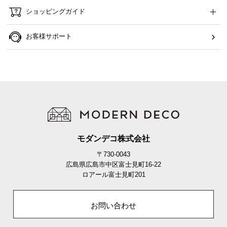
ら
ショッピングガイド
探
す
お客様サポート
イ
ン
テ
リ
ア
テ
イ
モダンデコ株式会社
ス
〒730-0043
ト
広島県広島市中区富士見町16-22
か
ロアール富士見町201
ら
探
お問い合わせ
す