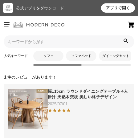
アプリで開く
公式アプリをダウンロード
ログイン
新規会員登録
トップ
たけたさんのレビュー
お
人気キーワード
ソファ
ソファベッド
ダイニングセット
たけたさんのレビュー
気
に
入
1
り
ア
幅115cm ラウンドダイニングテーブル 4人
イ
掛け 天然木突板 美しい格子デザイン
テ
2025/07/01
ム
最