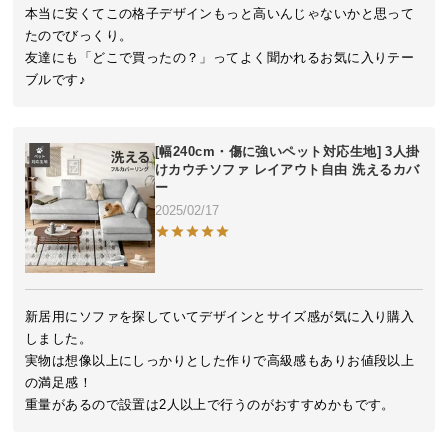
近
本当に安くてこの格子デザインもっと高いんじゃないかと思って
チ
たのでびっくり。

ェ
友達にも「どこで買ったの？」ってよく聞かれるお気に入りテー
ッ
ブルです♪
ク
し
た
[幅240cm・傷に強いペット対応生地] 3人掛
ア
けカウチソファ レイアウト自由 洗えるカバ
ー
イ
2025/02/17
テ
ム
特
新居用にソファを探していてデザインとサイズ感が気に入り購入
集
しました。

一
実物は想像以上にしっかりとした作りで高級感もありお値段以上
覧
の満足感！

重量があるので設置は2人以上で行うのがおすすめかもです。
人