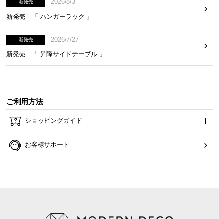
2026/8/3
新発売
イ
新発売 「 ハンガーラック 」
ン
テ
2026/7/27
新発売
リ
新発売 「 昇降サイドテーブル 」
ア
コ
ー
デ
ご利用方法
ィ
ネ
ショッピングガイド
ー
ト
お客様サポート
か
ら
探
す