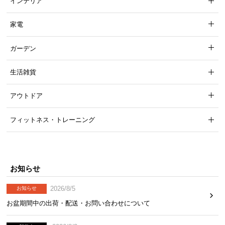
インテリア
ら
探
家電
す
ガーデン
イ
生活雑貨
ン
テ
アウトドア
リ
ア
フィットネス・トレーニング
テ
イ
ス
ト
お知らせ
か
ら
2026/8/5
お知らせ
探
お盆期間中の出荷・配送・お問い合わせについて
す