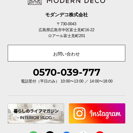
シ
ョ
ッ
モダンデコ株式会社
ピ
〒730-0043
ン
広島県広島市中区富士見町16-22
グ
ロアール富士見町201
ガ
イ
お問い合わせ
ド
0570-039-777
お
支
電話受付（平日のみ） 10:00〜13:00 ／ 14:00〜18:00
払
い
に
つ
い
て
配