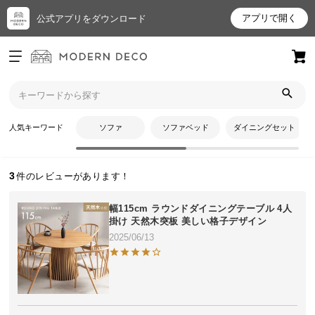
アプリで開く
公式アプリをダウンロード
ログイン
新規会員登録
トップ
たけしさんのレビュー
お
人気キーワード
ソファ
ソファベッド
ダイニングセット
たけしさんのレビュー
気
に
入
3
り
ア
幅115cm ラウンドダイニングテーブル 4人
イ
掛け 天然木突板 美しい格子デザイン
テ
2025/06/13
ム
最