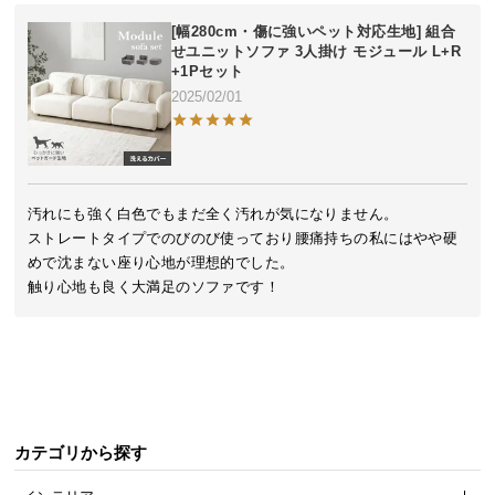
気
[幅280cm・傷に強いペット対応生地] 組合
ア
せユニットソファ 3人掛け モジュール L+R
+1Pセット
イ
2025/02/01
テ
ム
ラ
ン
キ
汚れにも強く白色でもまだ全く汚れが気になりません。

ン
ストレートタイプでのびのび使っており腰痛持ちの私にはやや硬
グ
めで沈まない座り心地が理想的でした。

触り心地も良く大満足のソファです！
商
品
カ
テ
ゴ
カテゴリから探す
リ
か