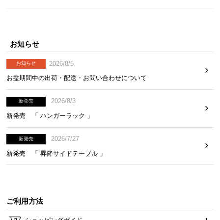
気
ア
イ
お知らせ
テ
ム
2026/8/5
お知らせ
ラ
お盆期間中の出荷・配送・お問い合わせについて
ン
キ
2026/8/3
ン
新発売
グ
新発売 「 ハンガーラック 」
2026/7/27
新発売
商
新発売 「 昇降サイドテーブル 」
品
カ
テ
ゴ
ご利用方法
リ
か