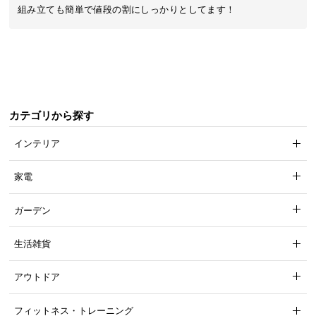
近
組み立ても簡単で値段の割にしっかりとしてます！
チ
ェ
ッ
ク
し
た
カテゴリから探す
ア
イ
インテリア
テ
ム
家電
ガーデン
特
集
生活雑貨
一
覧
アウトドア
フィットネス・トレーニング
人