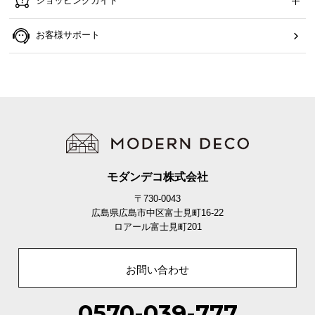
ショッピングガイド
ら
探
お客様サポート
す
イ
ン
テ
リ
ア
テ
モダンデコ株式会社
イ
〒730-0043
ス
広島県広島市中区富士見町16-22
ト
ロアール富士見町201
か
ら
お問い合わせ
探
す
0570-039-777