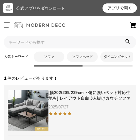
アプリで開く
公式アプリをダウンロード
ログイン
新規会員登録
トップ
ikeさんのレビュー
お
人気キーワード
ソファ
ソファベッド
ダイニングセット
ikeさんのレビュー
気
に
入
1
り
ア
[幅202/209/239cm・傷に強いペット対応生
イ
地も] レイアウト自由 3人掛けカウチソファ
テ
2025/07/27
ム
最