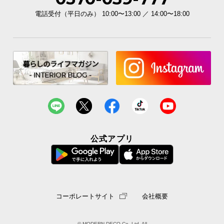
電話受付（平日のみ） 10:00〜13:00 ／ 14:00〜18:00
イ
ン
テ
リ
ア
コ
ー
デ
ィ
ネ
ー
公式アプリ
ト
か
ら
探
す
コーポレートサイト
会社概要
© MODERN DECO Co.,Ltd. All