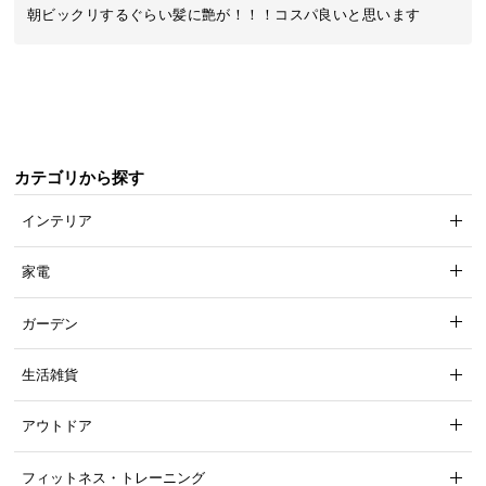
近
朝ビックリするぐらい髪に艶が！！！コスパ良いと思います
チ
ェ
ッ
ク
し
た
カテゴリから探す
ア
イ
インテリア
テ
ム
家電
ガーデン
特
集
生活雑貨
一
覧
アウトドア
フィットネス・トレーニング
人