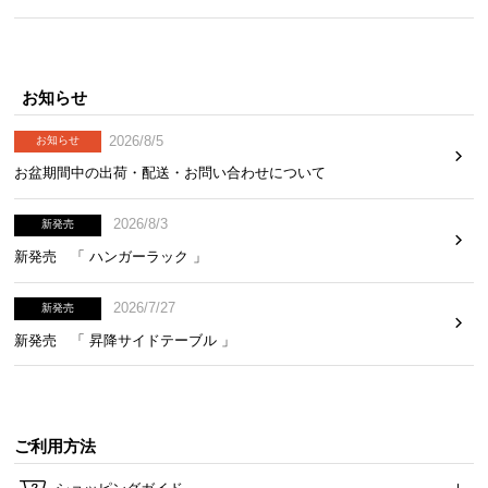
気
ア
イ
お知らせ
テ
ム
2026/8/5
お知らせ
ラ
お盆期間中の出荷・配送・お問い合わせについて
ン
キ
2026/8/3
ン
新発売
グ
新発売 「 ハンガーラック 」
2026/7/27
新発売
商
新発売 「 昇降サイドテーブル 」
品
カ
テ
ゴ
ご利用方法
リ
か