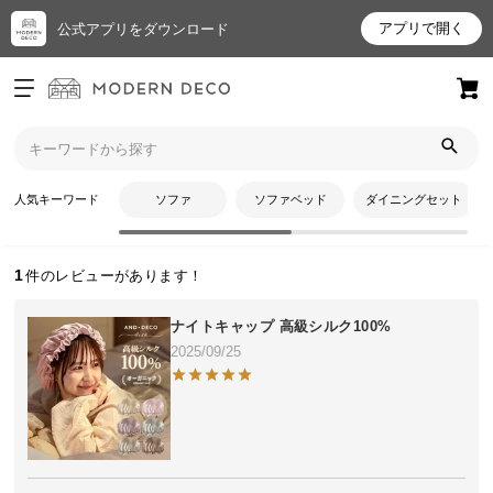
アプリで開く
公式アプリをダウンロード
ログイン
新規会員登録
トップ
ななみさんのレビュー
お
人気キーワード
ソファ
ソファベッド
ダイニングセット
ななみさんのレビュー
気
に
入
1
り
ア
ナイトキャップ 高級シルク100%
イ
2025/09/25
テ
ム
最