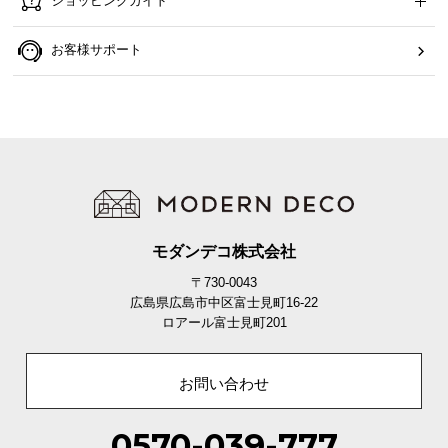
ショッピングガイド
ら
探
お客様サポート
す
イ
ン
テ
リ
ア
テ
モダンデコ株式会社
イ
〒730-0043
ス
広島県広島市中区富士見町16-22
ト
ロアール富士見町201
か
ら
お問い合わせ
探
す
0570-039-777