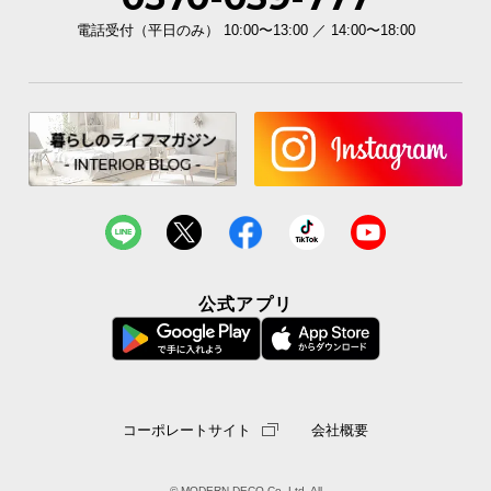
電話受付（平日のみ） 10:00〜13:00 ／ 14:00〜18:00
イ
ン
テ
リ
ア
コ
ー
デ
ィ
ネ
ー
公式アプリ
ト
か
ら
探
す
コーポレートサイト
会社概要
© MODERN DECO Co.,Ltd. All