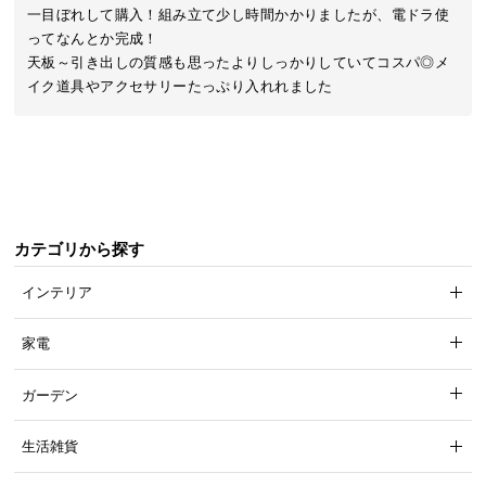
近
一目ぼれして購入！組み立て少し時間かかりましたが、電ドラ使
チ
ってなんとか完成！

ェ
天板～引き出しの質感も思ったよりしっかりしていてコスパ◎メ
ッ
イク道具やアクセサリーたっぷり入れれました
ク
し
た
ア
イ
テ
カテゴリから探す
ム
インテリア
特
家電
集
一
ガーデン
覧
生活雑貨
人