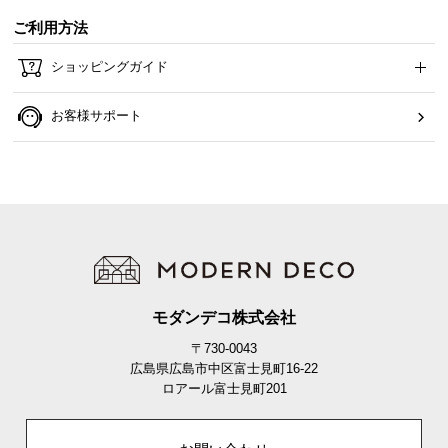
ら
ご利用方法
探
す
ショッピングガイド
お客様サポート
イ
ン
テ
リ
ア
テ
イ
ス
ト
モダンデコ株式会社
か
〒730-0043
ら
広島県広島市中区富士見町16-22
探
ロアール富士見町201
す