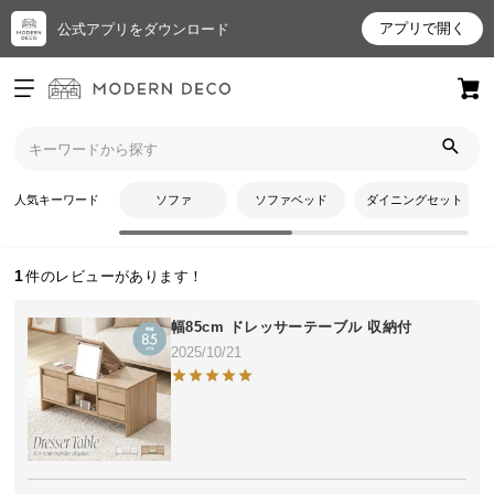
アプリで開く
公式アプリをダウンロード
ログイン
新規会員登録
トップ
なずなさんのレビュー
お
人気キーワード
ソファ
ソファベッド
ダイニングセット
なずなさんのレビュー
気
に
入
1
り
ア
幅85cm ドレッサーテーブル 収納付
イ
2025/10/21
テ
ム
最