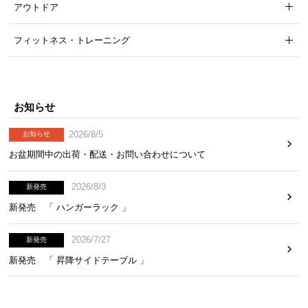
アウトドア
気
ア
フィットネス・トレーニング
イ
テ
ム
ラ
お知らせ
ン
キ
2026/8/5
お知らせ
ン
お盆期間中の出荷・配送・お問い合わせについて
グ
2026/8/3
新発売
商
新発売 「 ハンガーラック 」
品
カ
2026/7/27
新発売
テ
新発売 「 昇降サイドテーブル 」
ゴ
リ
か