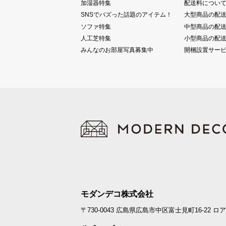
加湿器特集
配送料につい
SNSでバズった話題のアイテム！
大型商品の配
ソファ特集
中型商品の配
人工芝特集
小型商品の配
みんなのお部屋写真募集中
開梱設置サー
モダンデコ株式会社
〒730-0043
広島県広島市中区富士見町16-22
ロア