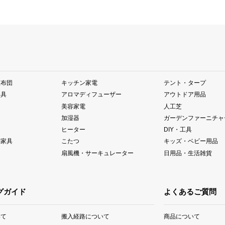
座布団
キッチン家電
テント・タープ
器具
アロマディフューザー
アウトドア用品
美容家電
人工芝
加湿器
ガーデンファーニチャ
ヒーター
DIY・工具
納家具
こたつ
キッズ・ベビー用品
扇風機・サーキュレーター
日用品・生活雑貨
グガイド
よくあるご質問
いて
搬入経路について
商品について