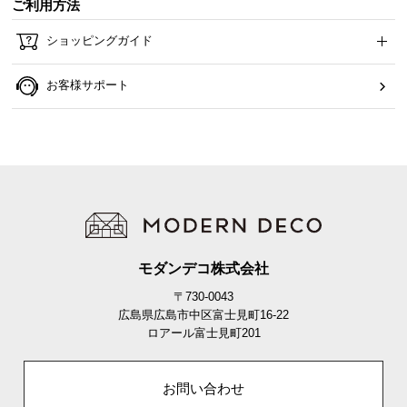
ご利用方法
ら
探
ショッピングガイド
す
お客様サポート
イ
ン
テ
リ
ア
テ
イ
ス
モダンデコ株式会社
ト
〒730-0043
か
広島県広島市中区富士見町16-22
ら
ロアール富士見町201
探
す
お問い合わせ