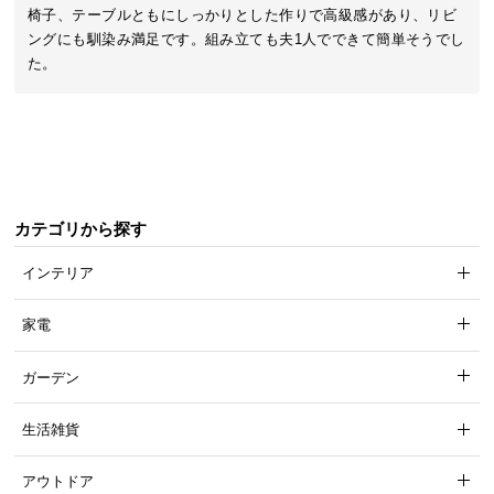
近
椅子、テーブルともにしっかりとした作りで高級感があり、リビ
チ
ングにも馴染み満足です。組み立ても夫1人でできて簡単そうでし
ェ
た。
ッ
ク
し
た
ア
イ
カテゴリから探す
テ
ム
インテリア
家電
特
集
ガーデン
一
覧
生活雑貨
アウトドア
人