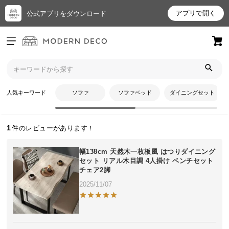
アプリで開く
公式アプリをダウンロード
ログイン
新規会員登録
トップ
ぼんさんのレビュー
お
人気キーワード
ソファ
ソファベッド
ダイニングセット
ぼんさんのレビュー
気
に
入
1
り
ア
幅138cm 天然木一枚板風 はつりダイニング
イ
セット リアル木目調 4人掛け ベンチセット
チェア2脚
テ
ム
2025/11/07
最