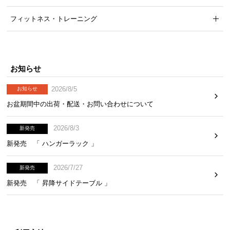
気
フィットネス・トレーニング
ア
イ
テ
ム
お知らせ
ラ
ン
2026/8/5
お知らせ
キ
お盆期間中の出荷・配送・お問い合わせについて
ン
グ
2026/8/3
新発売
新発売 「 ハンガーラック 」
商
品
2026/7/27
新発売
カ
新発売 「 昇降サイドテーブル 」
テ
ゴ
リ
か