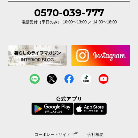
0570-039-777
イ
ン
電話受付（平日のみ） 10:00〜13:00 ／ 14:00〜18:00
テ
リ
ア
コ
ー
デ
ィ
ネ
ー
ト
か
公式アプリ
ら
探
す
コーポレートサイト
会社概要