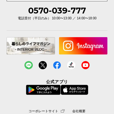
0570-039-777
イ
ン
電話受付（平日のみ） 10:00〜13:00 ／ 14:00〜18:00
テ
リ
ア
コ
ー
デ
ィ
ネ
ー
ト
か
公式アプリ
ら
探
す
コーポレートサイト
会社概要