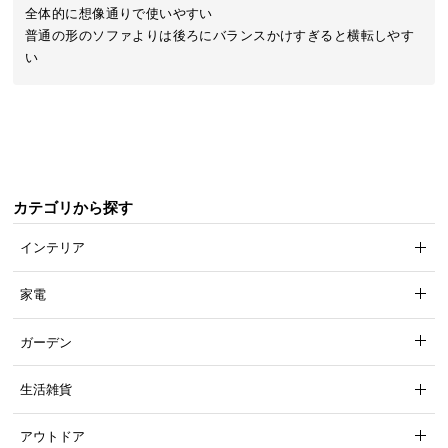
近
全体的に想像通りで使いやすい

チ
普通の形のソファよりは後ろにバランスかけすぎると横転しやす
ェ
い
ッ
ク
し
た
ア
イ
カテゴリから探す
テ
ム
インテリア
家電
特
集
ガーデン
一
覧
生活雑貨
アウトドア
人