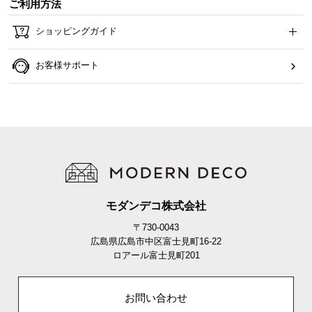
ご利用方法
ら
探
ショッピングガイド
す
お客様サポート
イ
ン
テ
リ
ア
テ
イ
ス
モダンデコ株式会社
ト
〒730-0043
か
広島県広島市中区富士見町16-22
ら
ロアール富士見町201
探
す
お問い合わせ