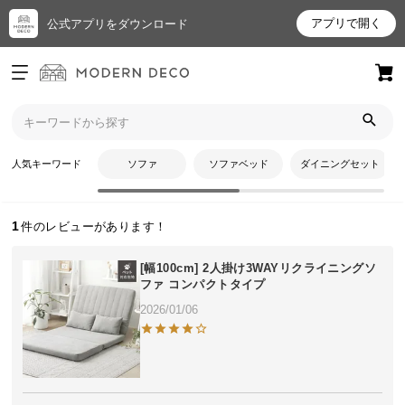
アプリで開く
公式アプリをダウンロード
ログイン
新規会員登録
トップ
ちょさんのレビュー
お
人気キーワード
ソファ
ソファベッド
ダイニングセット
ちょさんのレビュー
気
に
入
1
り
ア
[幅100cm] 2人掛け3WAYリクライニングソ
イ
ファ コンパクトタイプ
テ
2026/01/06
ム
最