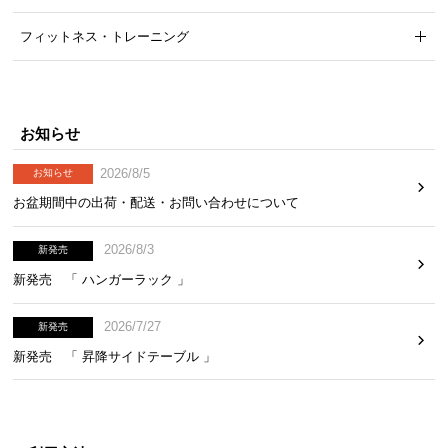
気
フィットネス・トレーニング
ア
イ
テ
ム
お知らせ
ラ
ン
2026/8/5
お知らせ
キ
お盆期間中の出荷・配送・お問い合わせについて
ン
グ
2026/8/3
新発売
新発売 「 ハンガーラック 」
商
品
2026/7/27
新発売
カ
新発売 「 昇降サイドテーブル 」
テ
ゴ
リ
か