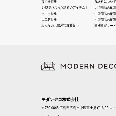
加湿器特集
配送料につい
SNSでバズった話題のアイテム！
大型商品の配
ソファ特集
中型商品の配
人工芝特集
小型商品の配
みんなのお部屋写真募集中
開梱設置サー
モダンデコ株式会社
〒730-0043
広島県広島市中区富士見町16-22
ロア