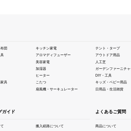
座布団
キッチン家電
テント・タープ
器具
アロマディフューザー
アウトドア用品
美容家電
人工芝
加湿器
ガーデンファーニチャ
ヒーター
DIY・工具
納家具
こたつ
キッズ・ベビー用品
扇風機・サーキュレーター
日用品・生活雑貨
グガイド
よくあるご質問
いて
搬入経路について
商品について