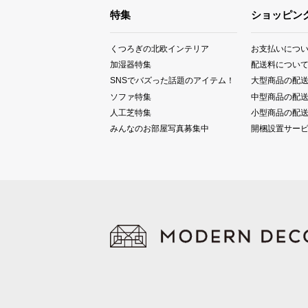
特集
ショッピン
くつろぎの北欧インテリア
お支払いにつ
加湿器特集
配送料につい
SNSでバズった話題のアイテム！
大型商品の配
ソファ特集
中型商品の配
人工芝特集
小型商品の配
みんなのお部屋写真募集中
開梱設置サー