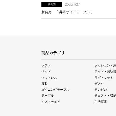
2026/7/27
新発売
新発売 「 昇降サイドテーブル 」
商品カテゴリ
ソファ
クッション・
ベッド
ライト・照明
マットレス
ラグ・マット
寝具
デスク
ダイニングテーブル
テレビ台
テーブル
チェスト・収
イス・チェア
生活家電