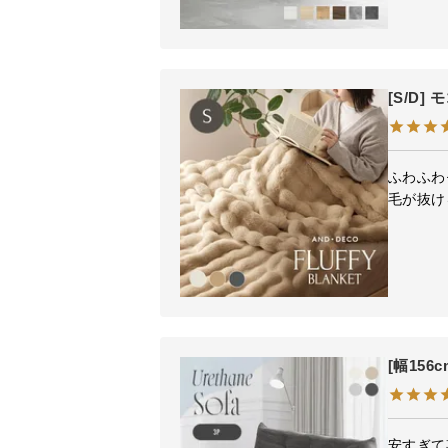
[S/D
ふわふわ
毛が抜け
[幅156
安すぎて