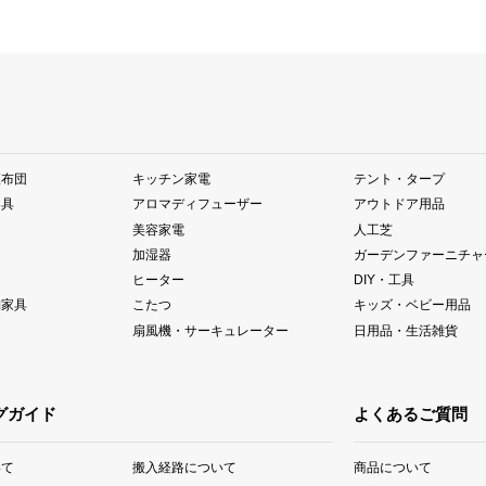
座布団
キッチン家電
テント・タープ
器具
アロマディフューザー
アウトドア用品
美容家電
人工芝
加湿器
ガーデンファーニチャ
ヒーター
DIY・工具
納家具
こたつ
キッズ・ベビー用品
扇風機・サーキュレーター
日用品・生活雑貨
グガイド
よくあるご質問
いて
搬入経路について
商品について