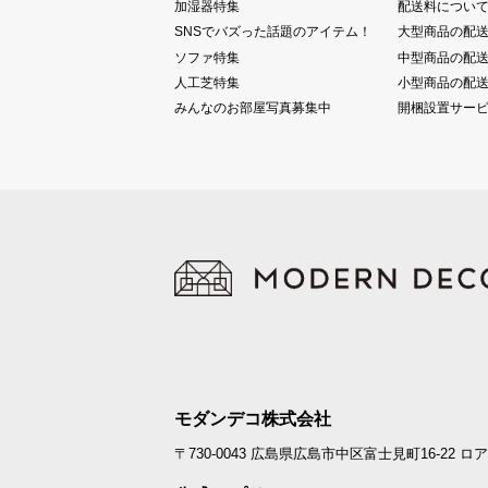
加湿器特集
配送料につい
SNSでバズった話題のアイテム！
大型商品の配
ソファ特集
中型商品の配
人工芝特集
小型商品の配
みんなのお部屋写真募集中
開梱設置サー
モダンデコ株式会社
〒730-0043
広島県広島市中区富士見町16-22
ロア