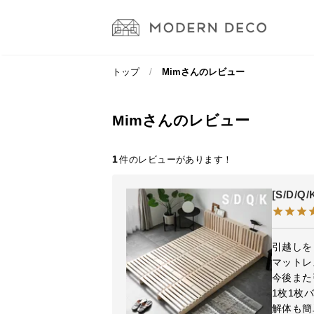
トップ
Mimさんのレビュー
Mimさんのレビュー
1
[S/D/
引越しを
マットレ
今後また
1枚1枚
解体も簡