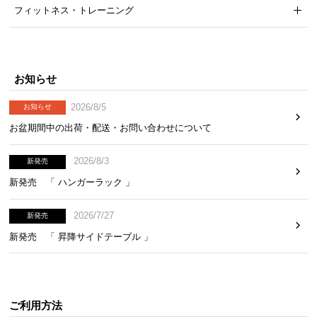
フィットネス・トレーニング
気
ア
イ
テ
お知らせ
ム
ラ
2026/8/5
お知らせ
ン
お盆期間中の出荷・配送・お問い合わせについて
キ
ン
2026/8/3
グ
新発売
新発売 「 ハンガーラック 」
商
2026/7/27
新発売
品
新発売 「 昇降サイドテーブル 」
カ
テ
ゴ
リ
ご利用方法
か