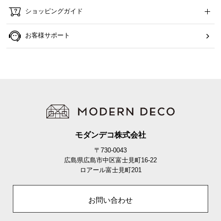
ら
ショッピングガイド
探
す
お客様サポート
イ
ン
テ
リ
ア
テ
イ
モダンデコ株式会社
ス
〒730-0043
ト
広島県広島市中区富士見町16-22
か
ロアール富士見町201
ら
探
お問い合わせ
す