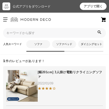
アプリで開く
公式アプリをダウンロード
ログイン
新規会員登録
トップ
ようたんさんのレビュー
お
人気キーワード
ソファ
ソファベッド
ダイニングセット
ようたんさんのレビュー
気
に
入
1
り
ア
[幅201cm] 3人掛け電動リクライニングソフ
イ
ァ
テ
2022/01/09
ム
最