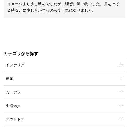
近
イメージより少し硬めでしたが、理想に近い物でした。足を上げ
チ
る時などに少し音がするのも少し気になりました。
ェ
ッ
ク
し
た
ア
カテゴリから探す
イ
テ
インテリア
ム
家電
特
ガーデン
集
一
生活雑貨
覧
アウトドア
人