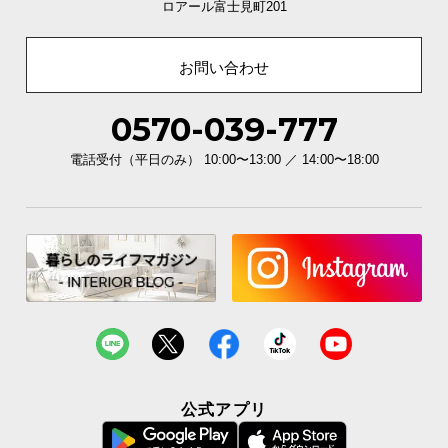
ロアール富士見町201
イ
ン
お問い合わせ
テ
リ
0570-039-777
ア
コ
電話受付（平日のみ） 10:00〜13:00 ／ 14:00〜18:00
ー
デ
ィ
ネ
ー
ト
か
ら
探
す
公式アプリ