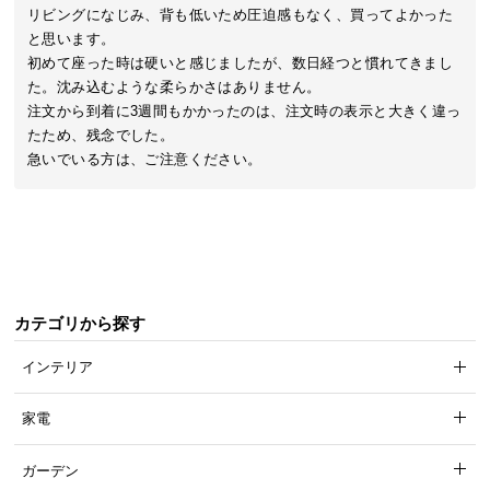
近
リビングになじみ、背も低いため圧迫感もなく、買ってよかった
チ
と思います。

ェ
初めて座った時は硬いと感じましたが、数日経つと慣れてきまし
ッ
た。沈み込むような柔らかさはありません。

ク
注文から到着に3週間もかかったのは、注文時の表示と大きく違っ
し
たため、残念でした。

た
急いでいる方は、ご注意ください。
ア
イ
テ
ム
カテゴリから探す
特
集
インテリア
一
覧
家電
ガーデン
人