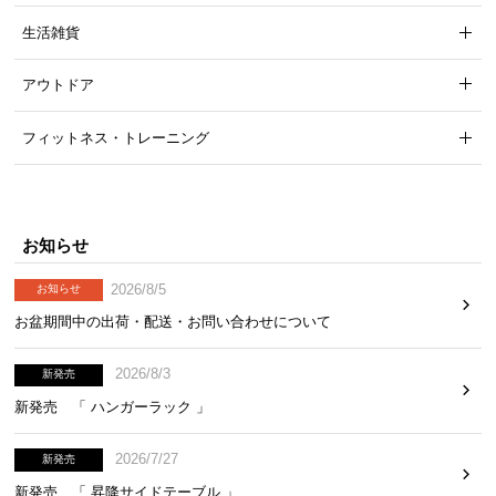
気
生活雑貨
ア
イ
アウトドア
テ
ム
フィットネス・トレーニング
ラ
ン
キ
ン
お知らせ
グ
2026/8/5
お知らせ
お盆期間中の出荷・配送・お問い合わせについて
商
品
2026/8/3
新発売
カ
新発売 「 ハンガーラック 」
テ
ゴ
2026/7/27
リ
新発売
か
新発売 「 昇降サイドテーブル 」