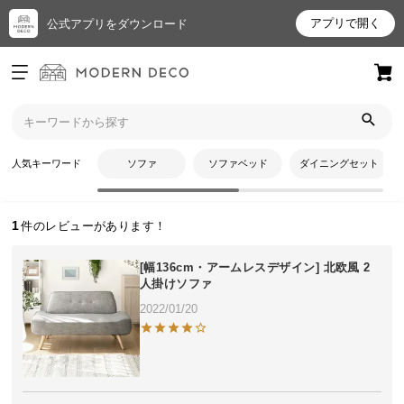
アプリで開く
公式アプリをダウンロード
ログイン
新規会員登録
トップ
じんさんのレビュー
お
人気キーワード
ソファ
ソファベッド
ダイニングセット
じんさんのレビュー
気
に
入
1
り
ア
[幅136cm・アームレスデザイン] 北欧風 2
イ
人掛けソファ
テ
2022/01/20
ム
最