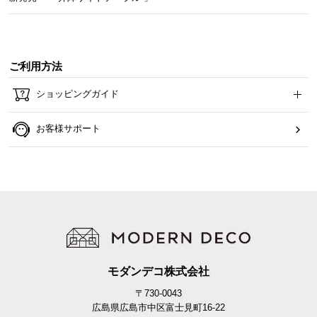
ら
探
す
ご利用方法
イ
ショッピングガイド
ン
テ
お客様サポート
リ
ア
テ
イ
ス
ト
か
ら
モダンデコ株式会社
探
す
〒730-0043
広島県広島市中区富士見町16-22