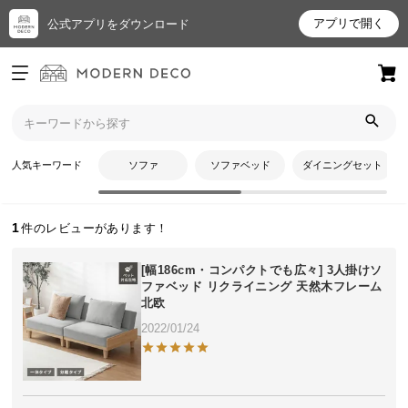
アプリで開く
公式アプリをダウンロード
ログイン
新規会員登録
トップ
KSさんのレビュー
お
人気キーワード
ソファ
ソファベッド
ダイニングセット
KSさんのレビュー
気
に
入
1
り
ア
[幅186cm・コンパクトでも広々] 3人掛けソ
イ
ファベッド リクライニング 天然木フレーム
北欧
テ
ム
2022/01/24
最