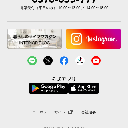
電話受付（平日のみ） 10:00〜13:00 ／ 14:00〜18:00
イ
ン
テ
リ
ア
コ
ー
デ
ィ
ネ
ー
公式アプリ
ト
か
ら
探
す
コーポレートサイト
会社概要
© MODERN DECO Co.,Ltd. All