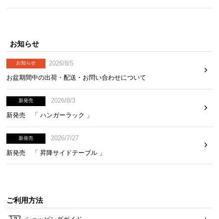
気
ア
イ
お知らせ
テ
ム
2026/8/5
お知らせ
ラ
お盆期間中の出荷・配送・お問い合わせについて
ン
キ
2026/8/3
ン
新発売
グ
新発売 「 ハンガーラック 」
2026/7/27
新発売
商
新発売 「 昇降サイドテーブル 」
品
カ
テ
ゴ
ご利用方法
リ
か