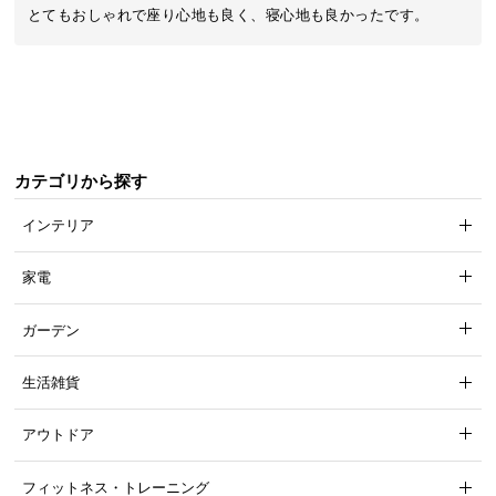
近
とてもおしゃれで座り心地も良く、寝心地も良かったです。
チ
ェ
ッ
ク
し
た
カテゴリから探す
ア
イ
インテリア
テ
ム
家電
ガーデン
特
集
生活雑貨
一
覧
アウトドア
フィットネス・トレーニング
人