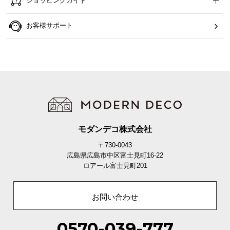
ショッピングガイド
ら
探
お客様サポート
す
イ
ン
テ
リ
ア
テ
モダンデコ株式会社
イ
〒730-0043
ス
広島県広島市中区富士見町16-22
ト
ロアール富士見町201
か
ら
お問い合わせ
探
す
0570-039-777