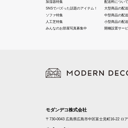
加湿器特集
配送料につい
SNSでバズった話題のアイテム！
大型商品の配
ソファ特集
中型商品の配
人工芝特集
小型商品の配
みんなのお部屋写真募集中
開梱設置サー
モダンデコ株式会社
〒730-0043
広島県広島市中区富士見町16-22
ロア