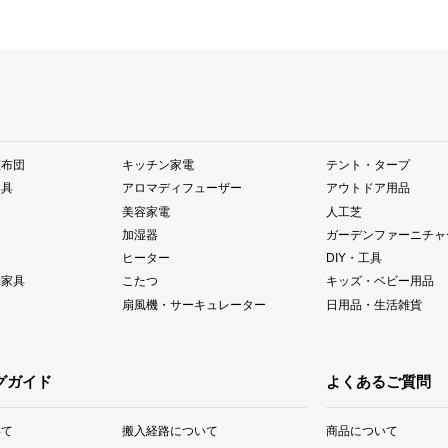
座布団
キッチン家電
テント・タープ
器具
アロマディフューザー
アウトドア用品
美容家電
人工芝
加湿器
ガーデンファーニチャ
ヒーター
DIY・工具
納家具
こたつ
キッズ・ベビー用品
扇風機・サーキュレーター
日用品・生活雑貨
グガイド
よくあるご質問
いて
搬入経路について
商品について