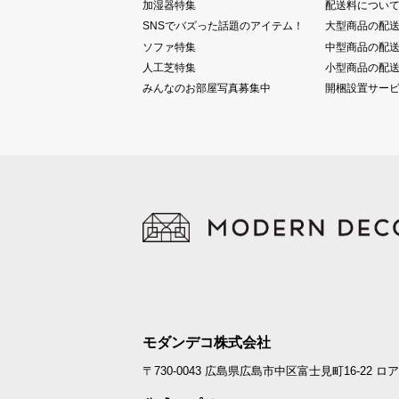
加湿器特集
配送料につい
SNSでバズった話題のアイテム！
大型商品の配
ソファ特集
中型商品の配
人工芝特集
小型商品の配
みんなのお部屋写真募集中
開梱設置サー
モダンデコ株式会社
〒730-0043
広島県広島市中区富士見町16-22
ロア