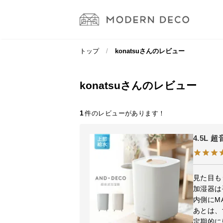
トップ
konatsuさんのレビュー
konatsuさんのレビュー
1
4.5L
見た目も
加湿器は
内側にM
あとは、
定期的に