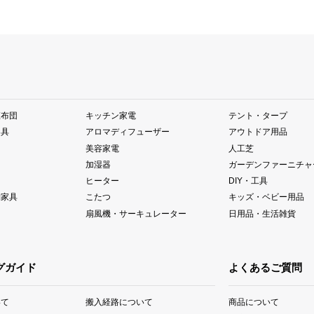
座布団
キッチン家電
テント・タープ
器具
アロマディフューザー
アウトドア用品
美容家電
人工芝
加湿器
ガーデンファーニチャ
ヒーター
DIY・工具
納家具
こたつ
キッズ・ベビー用品
扇風機・サーキュレーター
日用品・生活雑貨
グガイド
よくあるご質問
いて
搬入経路について
商品について