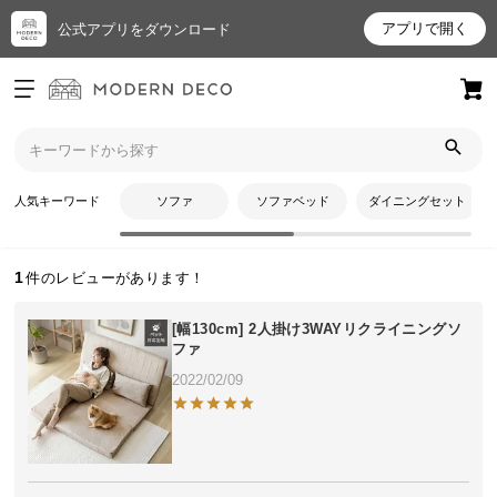
アプリで開く
公式アプリをダウンロード
ログイン
新規会員登録
トップ
みかんさんのレビュー
お
人気キーワード
ソファ
ソファベッド
ダイニングセット
みかんさんのレビュー
気
に
入
1
り
ア
[幅130cm] 2人掛け3WAYリクライニングソ
イ
ファ
テ
2022/02/09
ム
最