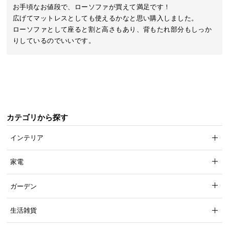
近
お手頃なお値段で、ローソファが買えて満足です！

チ
広げてマットレスとしても使えるかなと思い購入しました。

ェ
ローソファとして座ると割と高さもあり、背もたれ部分もしっか
ッ
りしているのでいいです。
ク
し
た
ア
イ
テ
カテゴリから探す
ム
インテリア
特
家電
集
一
ガーデン
覧
生活雑貨
人