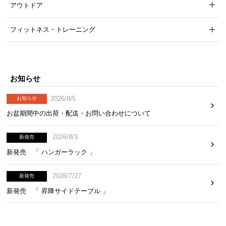
アウトドア
気
ア
フィットネス・トレーニング
イ
テ
ム
ラ
お知らせ
ン
キ
2026/8/5
お知らせ
ン
お盆期間中の出荷・配送・お問い合わせについて
グ
2026/8/3
新発売
商
新発売 「 ハンガーラック 」
品
カ
2026/7/27
新発売
テ
新発売 「 昇降サイドテーブル 」
ゴ
リ
か