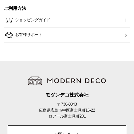
ら
ご利用方法
探
す
ショッピングガイド
お客様サポート
イ
ン
テ
リ
ア
テ
イ
ス
ト
モダンデコ株式会社
か
〒730-0043
ら
広島県広島市中区富士見町16-22
探
ロアール富士見町201
す