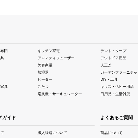
座布団
キッチン家電
テント・タープ
器具
アロマディフューザー
アウトドア用品
美容家電
人工芝
加湿器
ガーデンファーニチャ
ヒーター
DIY・工具
納家具
こたつ
キッズ・ベビー用品
扇風機・サーキュレーター
日用品・生活雑貨
グガイド
よくあるご質問
いて
搬入経路について
商品について