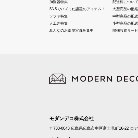
加湿器特集
配送料につい
SNSでバズった話題のアイテム！
大型商品の配
ソファ特集
中型商品の配
人工芝特集
小型商品の配
みんなのお部屋写真募集中
開梱設置サー
モダンデコ株式会社
〒730-0043
広島県広島市中区富士見町16-22
ロア