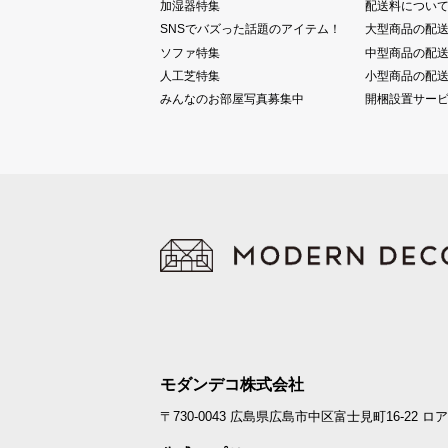
加湿器特集
配送料につい
SNSでバズった話題のアイテム！
大型商品の配
ソファ特集
中型商品の配
人工芝特集
小型商品の配
みんなのお部屋写真募集中
開梱設置サー
モダンデコ株式会社
〒730-0043
広島県広島市中区富士見町16-22
ロア