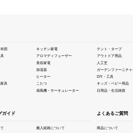
座布団
キッチン家電
テント・タープ
器具
アロマディフューザー
アウトドア用品
美容家電
人工芝
加湿器
ガーデンファーニチャ
ヒーター
DIY・工具
納家具
こたつ
キッズ・ベビー用品
扇風機・サーキュレーター
日用品・生活雑貨
グガイド
よくあるご質問
いて
搬入経路について
商品について