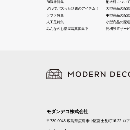
加湿器特集
配送料につい
SNSでバズった話題のアイテム！
大型商品の配
ソファ特集
中型商品の配
人工芝特集
小型商品の配
みんなのお部屋写真募集中
開梱設置サー
モダンデコ株式会社
〒730-0043
広島県広島市中区富士見町16-22
ロア