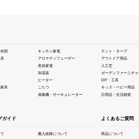
座布団
キッチン家電
テント・タープ
器具
アロマディフューザー
アウトドア用品
美容家電
人工芝
加湿器
ガーデンファーニチャ
ヒーター
DIY・工具
納家具
こたつ
キッズ・ベビー用品
扇風機・サーキュレーター
日用品・生活雑貨
グガイド
よくあるご質問
いて
搬入経路について
商品について